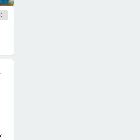
ků
,
e
ě.