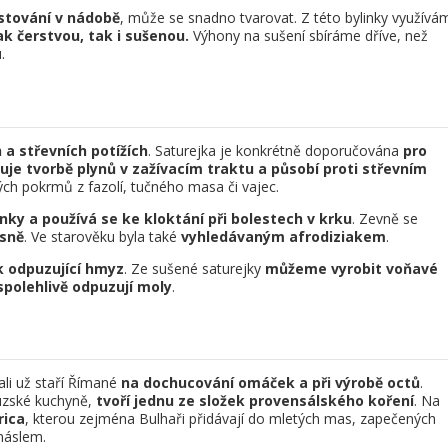
stování v nádobě
, může se snadno tvarovat. Z této bylinky využívá
ak čerstvou, tak i sušenou.
Výhony na sušení sbíráme dříve, než
.
 a střevních potížích
. Saturejka je konkrétně doporučována
pro
je tvorbě plynů v zažívacím traktu a působí proti střevním
ých pokrmů z fazolí, tučného masa či vajec.
nky a používá se ke kloktání při bolestech v krku
. Zevně se
ísně
. Ve starověku byla také
vyhledávaným afrodiziakem
.
 odpuzující hmyz
. Ze sušené saturejky
můžeme vyrobit voňavé
 spolehlivě odpuzují moly
.
li už staří Římané
na dochucování omáček a při výrobě octů
.
uzské kuchyně,
tvoří jednu ze složek provensálského koření
. Na
rica
, kterou zejména Bulhaři přidávají do mletých mas, zapečených
máslem.