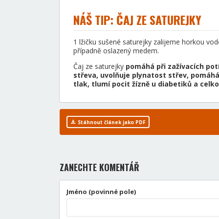
NÁŠ TIP: ČAJ ZE SATUREJKY
1 lžičku sušené saturejky zalijeme horkou vo
případně oslazený medem.
Čaj ze saturejky
pomáhá při zažívacích potí
střeva, uvolňuje plynatost střev, pomáh
tlak, tlumí pocit žízně u diabetiků a cel
Stáhnout článek jako PDF
ZANECHTE KOMENTÁŘ
Jméno (povinné pole)