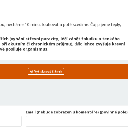
dou, necháme 10 minut louhovat a poté scedíme. Čaj pijeme teplý,
žích
(
vyhání střevní parazity, léčí zánět žaludku a tenkého
á při akutním či chronickém průjmu
), dále
lehce zvyšuje krevní
kově posiluje organismus
.
Vytisknout článek
Email (nebude zobrazen u komentáře) (povinné pole)