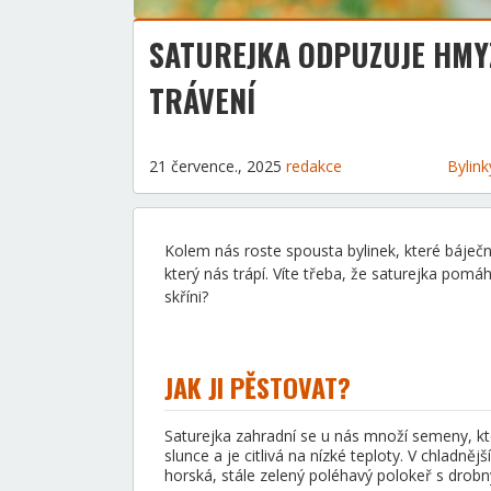
SATUREJKA ODPUZUJE HMY
TRÁVENÍ
21 července., 2025
redakce
Bylin
Kolem nás roste spousta bylinek, které báječně
který nás trápí. Víte třeba, že saturejka pomá
skříni?
JAK JI PĚSTOVAT?
Saturejka zahradní se u nás množí semeny, k
slunce a je citlivá na nízké teploty. V chladně
horská, stále zelený poléhavý polokeř s drob