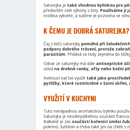
Saturejka je
také vhodnou bylinkou pro pě
především celé výhony s listy.
Používáme ji j
rostlina vykvete, a sušíme je pozvolna ve stínu
K ČEMU JE DOBRÁ SATUREJKA?
Čaj z listů saturejky
pomáhá při žaludečních
podporu dobrého trávení, protože zabraňu
parazitům
. Přidává se tedy zejména do těžk
Odvar ze saturejky má dále
antiseptické úči
užívá
na drobné ranky, afty nebo kožní pl
Kvetoucí nať lze využít
také jako prostředek
pytlíčky, které rozmístěné v šatní skříni,
VYUŽITÍ V KUCHYNI
Tuto nenápadnou aromatickou bylinku používa
Saturejka je neodmyslitelnou součástí franco
Balkáně je zas
součástí kořenící směsi čub
pokrmů, luštěnin a třeba také jen na chléb s 