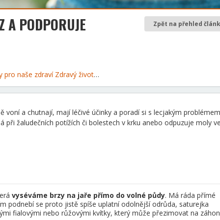
Z A PODPORUJE
Zpět na přehled člán
ky pro naše zdraví
Zdravý životní styl
 voní a chutnají, mají léčivé účinky a poradí si s lecjakým problémem
há při žaludečních potížích či bolestech v krku anebo odpuzuje moly v
terá
vyséváme brzy na jaře přímo do volné půdy
. Má ráda přímé
jším podnebí se proto jistě spíše uplatní odolnější odrůda, saturejka
nými fialovými nebo růžovými kvítky, který může přezimovat na záhon