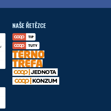
NAŠE ŘETĚZCE
v