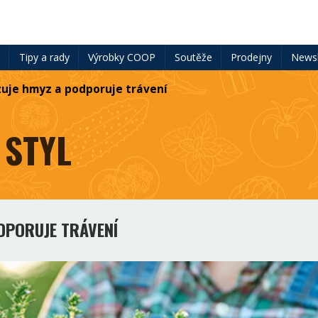
ě
Tipy a rady
Výrobky COOP
Soutěže
Prodejny
Newsl
uje hmyz a podporuje trávení
 STYL
DPORUJE TRÁVENÍ