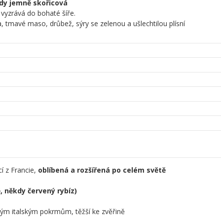
kdy jemně skořicová
 vyzrává do bohaté šíře.
a, tmavé maso, drůbež, sýry se zelenou a ušlechtilou plísní
í z Francie,
oblíbená a rozšířená po celém světě
, někdy červený rybíz)
kým italským pokrmům, těžší ke zvěřině