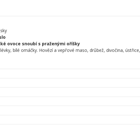
esky
slo
ické ovoce snoubí s praženými oříšky
olévky, bílé omáčky. Hovězí a vepřové maso, drůbež, divočina, ústřice