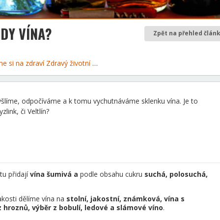
DY VÍNA?
Zpět na přehled člán
me si na zdraví
Zdravý životní styl
mýšlíme, odpočíváme a k tomu vychutnáváme sklenku vína. Je to
link, či Veltlín?
tu přidají
vína šumivá a
podle obsahu cukru
suchá, polosuchá,
akosti dělíme vína na
stolní, jakostní, známková, vína s
z hroznů, výběr z bobulí, ledové a slámové víno
.