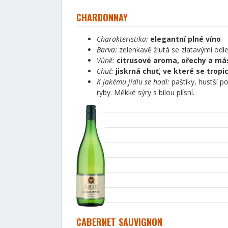
CHARDONNAY
Charakteristika:
elegantní plné víno
Barva:
zelenkavě žlutá se zlatavými odl
Vůně:
citrusové aroma, ořechy a má
Chuť:
jiskrná chuť, ve které se trop
K jakému jídlu se hodí:
paštiky, hustší p
ryby. Měkké sýry s bílou plísní.
CABERNET SAUVIGNON