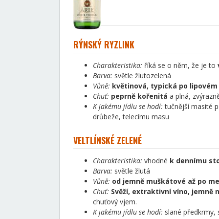
RÝNSKÝ RYZLINK
Charakteristika:
říká se o něm, že je to
Barva:
světle žlutozelená
Vůně:
květinová, typická po lipovém
Chuť:
peprně kořenitá
a plná, zvýrazně
K jakému jídlu se hodí:
tučnější masité p
drůbeže, telecímu masu
VELTLÍNSKÉ ZELENÉ
Charakteristika:
vhodné
k dennímu stol
Barva:
světle žlutá
Vůně:
od jemně muškátové až po me
Chuť:
Svěží, extraktivní víno, jemně 
chuťový vjem.
K jakému jídlu se hodí:
slané předkrmy, s