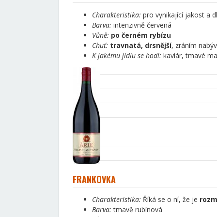
Charakteristika:
pro vynikající jakost a
Barva:
intenzivně červená
Vůně:
po černém rybízu
Chuť:
travnatá, drsnější
, zráním nabýv
K jakému jídlu se hodí:
kaviár, tmavé mas
FRANKOVKA
Charakteristika:
Říká se o ní, že je
rozm
Barva:
tmavě rubínová