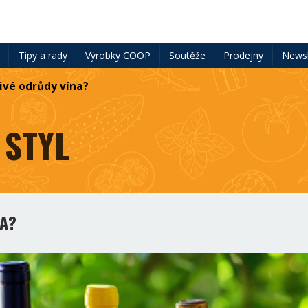
ě
Tipy a rady
Výrobky COOP
Soutěže
Prodejny
Newsl
ivé odrůdy vína?
 STYL
NA?