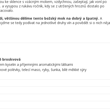
ou ke sklence s vzácným mokem, vzdychnou, zašeptají, jak voní po
… a vysypou z rukávu ročník, kdy se z utržených hroznů dostalo po
racovalo.
di, většinou dělíme tento božský mok na dobrý a špatný.
A
jďme se tedy podívat na jednotlivé druhy vín a povědět si o nich něj
ě broskvová
em kyselin a příjemnými aromatickými látkami
ové polévky, telecí maso, ryby, šunka, bílé měkké sýry