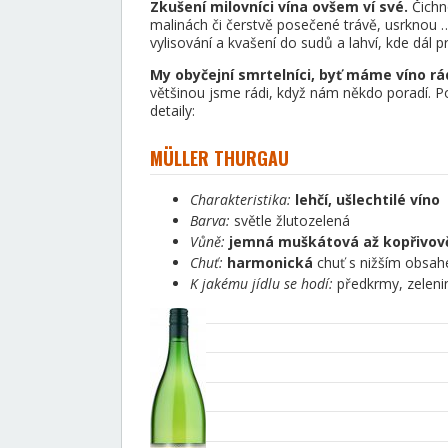
Zkušení milovníci vína ovšem ví své.
Čichn
malinách či čerstvě posečené trávě, usrknou 
vylisování a kvašení do sudů a lahví, kde dál p
My obyčejní smrtelníci, byť máme víno rá
většinou jsme rádi, když nám někdo poradí. Po
detaily:
MÜLLER THURGAU
Charakteristika:
lehčí, ušlechtilé víno
Barva:
světle žlutozelená
Vůně:
jemná muškátová až kopřivov
Chuť:
harmonická
chuť s nižším obsah
K jakému jídlu se hodí:
předkrmy, zelenin