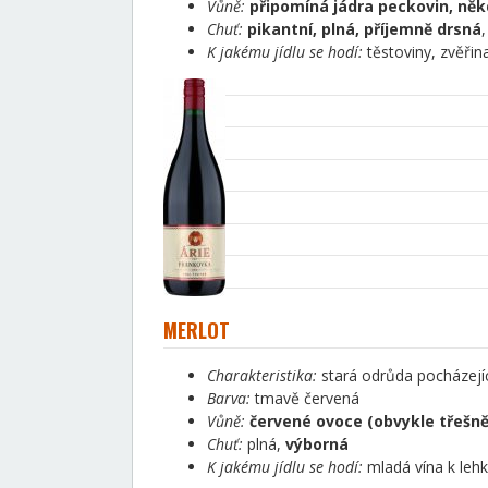
Vůně:
připomíná jádra peckovin, ně
Chuť:
pikantní, plná, příjemně drsná
,
K jakému jídlu se hodí:
těstoviny, zvěřin
MERLOT
Charakteristika:
stará odrůda pocházejíc
Barva:
tmavě červená
Vůně:
červené ovoce (obvykle třešně
Chuť:
plná,
výborná
K jakému jídlu se hodí:
mladá vína k leh