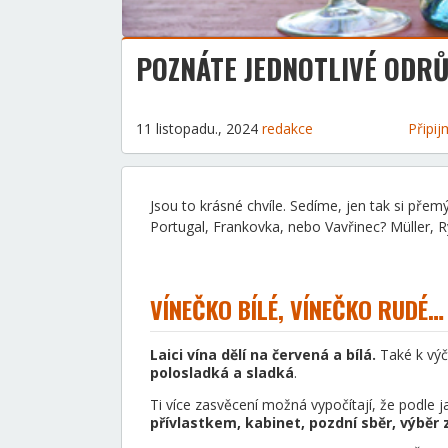
POZNÁTE JEDNOTLIVÉ ODRŮ
11 listopadu., 2024
redakce
Připij
Jsou to krásné chvíle. Sedíme, jen tak si pře
Portugal, Frankovka, nebo Vavřinec? Müller, Ryz
VÍNEČKO BÍLÉ, VÍNEČKO RUDÉ…
Laici vína dělí na červená a bílá.
Také k výč
polosladká a sladká
.
Ti více zasvěcení možná vypočítají, že podle j
přívlastkem, kabinet, pozdní sběr, výběr 