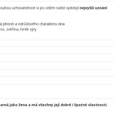
 dlouhou uchovatelnost si po celém světě vydobyl
nejvyšší uznání
á plnosti a odrůdového charakteru vína
o, zvěřina, tvrdé sýry
arná jako žena a má všechny její dobré i špatné vlastnosti
.