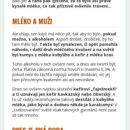
dalo pít!
A ráno pak zjištěno, že to bylo asi právě
kyselé mléko, co tak příznivě ovlivnilo trávení…
MLÉKO A MUŽI
Ale chlap, ten když má něco pít, tak aby to bylo,
pokud
možno, s alkoholem
. Aspoň drobet, drobíček, by ho
tam mělo být.
Takže byl vynalezen, či opět pomohla
náhoda, i další druh mléčného kvašení a na světě
byl
kumys z mléka
kobylího a kefír z mléka krav
.
Toho alkoholu v nich ovšem není, a dnes ani nesmí být,
čerta. Platná zákonná norma hovoří o maximu 0,3%. A
pokud není do těchto nápojů uměle dodáván, víc jej
tam přirozeným kvašením asi ani nevznikne.
Dnes se ovšem najdou skuteční
kefíroví „fajnšmekři“
a ti uznávají jen
kefír kavkazský nebo
tibetský
. A
to už raději nezmiňujeme takový
destilát z kobylího
mléka, jako býval a dodnes někde je karakumys
! V
„civilizovaném“ světě však takových gurmánů není zase
až tak mnoho.