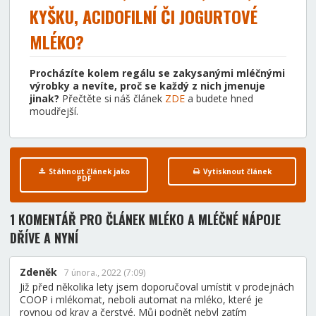
KYŠKU, ACIDOFILNÍ ČI JOGURTOVÉ
MLÉKO?
Procházíte kolem regálu se zakysanými mléčnými
výrobky a nevíte, proč se každý z nich jmenuje
jinak?
Přečtěte si náš článek
ZDE
a budete hned
moudřejší.
Stáhnout článek jako
Vytisknout článek
PDF
1 KOMENTÁŘ
PRO ČLÁNEK MLÉKO A MLÉČNÉ NÁPOJE
DŘÍVE A NYNÍ
Zdeněk
7 února., 2022 (7:09)
Již před několika lety jsem doporučoval umístit v prodejnách
COOP i mlékomat, neboli automat na mléko, které je
rovnou od krav a čerstvé. Můj podnět nebyl zatím