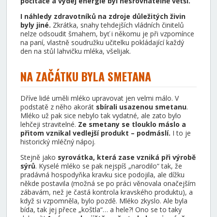
počítače a výdej energie byl nesrovnatelně větší.
I náhledy zdravotníků na zdroje důležitých živin
byly jiné.
Zkrátka, snahy tehdejších vládních činitelů
nelze odsoudit šmahem, byť i někomu je při vzpomínce
na paní, vlastně soudružku učitelku pokládající každý
den na stůl lahvičku mléka, všelijak.
NA ZAČÁTKU BYLA SMETANA
Dříve lidé uměli mléko upravovat jen velmi málo. V
podstatě z něho akorát
sbírali usazenou smetanu
.
Mléko už pak sice nebylo tak vydatné, ale zato bylo
lehčeji stravitelné.
Ze smetany se tlouklo máslo a
přitom vznikal vedlejší produkt – podmáslí.
I to je
historický mléčný nápoj.
Stejně jako
syrovátka, která zase vzniká při výrobě
sýrů
. Kyselé mléko se pak nejspíš „narodilo“ tak, že
pradávná hospodyňka kravku sice podojila, ale dížku
někde postavila (možná se po práci věnovala onačejším
zábavám, než je častá kontrola kravského produktu), a
když si vzpomněla, bylo pozdě. Mléko zkyslo. Ale byla
bída, tak jej přece „koštla“… a hele?! Ono se to taky