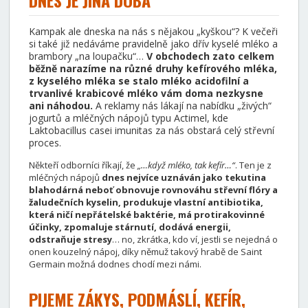
DNES JE JINÁ DOBA
Kampak ale dneska na nás s nějakou „kyškou“? K večeři
si také již nedáváme pravidelně jako dřív kyselé mléko a
brambory „na loupačku“…
V obchodech zato celkem
běžně narazíme na různé druhy kefírového mléka,
z kyselého mléka se stalo mléko acidofilní a
trvanlivé krabicové mléko vám doma nezkysne
ani náhodou.
A reklamy nás lákají na nabídku „živých“
jogurtů a mléčných nápojů typu Actimel, kde
Laktobacillus casei imunitas za nás obstará celý střevní
proces.
Někteří odborníci říkají, že
„…když mléko, tak kefír…“
. Ten je z
mléčných nápojů
dnes nejvíce uznáván jako
te
kutina
blahodárná neboť obnovuje rovnováhu střevní flóry a
žaludečních kyselin, produkuje vlastní antibiotika,
která ničí nepřátelské baktérie, má protirakovinné
účinky, zpomaluje stárnutí, dodává energii,
odstraňuje stresy
… no, zkrátka, kdo ví, jestli se nejedná o
onen kouzelný nápoj, díky němuž takový hrabě de Saint
Germain možná dodnes chodí mezi námi.
PIJEME ZÁKYS, PODMÁSLÍ, KEFÍR,