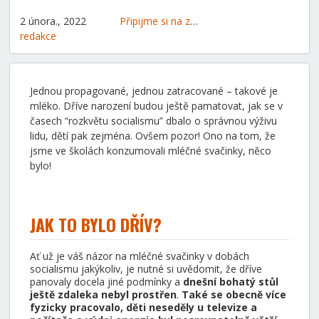
2 února., 2022
Připijme si na zdraví
Zdravý životní styl
redakce
Jednou propagované, jednou zatracované – takové je
mléko. Dříve narození budou ještě pamatovat, jak se v
časech “rozkvětu socialismu” dbalo o správnou výživu
lidu, dětí pak zejména. Ovšem pozor! Ono na tom, že
jsme ve školách konzumovali mléčné svačinky, něco
bylo!
JAK TO BYLO DŘÍV?
Ať už je váš názor na mléčné svačinky v dobách
socialismu jakýkoliv, je nutné si uvědomit, že dříve
panovaly docela jiné podmínky a
dnešní bohatý stůl
ještě zdaleka nebyl prostřen
.
Také se obecně více
fyzicky pracovalo, děti neseděly u televize a