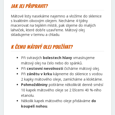
JAK JEJ
P
ŘIPRAVIT?
Mátové listy nasekáme najemno a vložíme do sklenice
s kvalitním olivovým olejem. Necháme 4 týdny
macerovat na teplém místě, pak slijeme do malých
lahviček, které dobře uzavřeme. Mátový olej
skladujeme v temnu a chladu.
K ČEMU MÁTOVÝ OLEJ POUŽÍVAT?
Při svíravých
bolestech hlavy
vmasírujeme
mátový olej na čelo nebo do spánků.
Při
cestovní nevolnosti
čicháme mátový olej.
Při
zánětu v krku
kápneme do sklenice s vodou
2 kapky mátového oleje, zamícháme a kloktáme.
Pohmožděniny
potíráme několikrát denně směsí
10 kapek mátového oleje se 2 lžícemi 40 %-ního
etanolu.
Několik kapek mátového oleje přidáváme
do
koupelí nohou
.