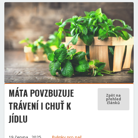
MÁTA POVZBUZUJE
Zpět na
přehled
TRÁVENÍ I CHUŤ K
článků
JÍDLU
19 června., 2025
Bylinky pro naše zdraví
Zdravý životní styl