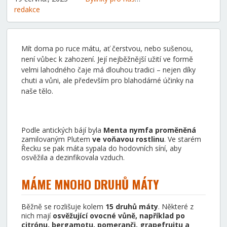
redakce
Mít doma po ruce mátu, ať čerstvou, nebo sušenou,
není vůbec k zahození. Její nejběžnější užití ve formě
velmi lahodného čaje má dlouhou tradici – nejen díky
chuti a vůni, ale především pro blahodárné účinky na
naše tělo.
Podle antických bájí byla
Menta nymfa proměněná
zamilovaným Plutem
ve voňavou rostlinu
. Ve starém
Řecku se pak máta sypala do hodovních síní, aby
osvěžila a dezinfikovala vzduch.
MÁME MNOHO DRUHŮ MÁTY
Běžně se rozlišuje kolem
15 druhů máty
. Některé z
nich mají
osvěžující ovocné vůně, například po
citrónu, bergamotu, pomeranči, grapefruitu a