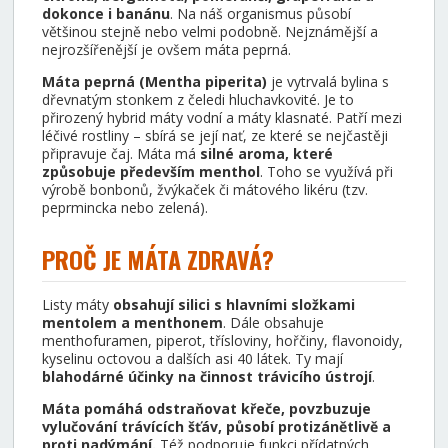
dokonce i banánu
. Na náš organismus působí
většinou stejně nebo velmi podobně. Nejznámější a
nejrozšířenější je ovšem máta peprná.
Máta peprná (Mentha piperita)
je vytrvalá bylina s
dřevnatým stonkem z čeledi hluchavkovité. Je to
přirozený hybrid máty vodní a máty klasnaté. Patří mezi
léčivé rostliny – sbírá se její nať, ze které se nejčastěji
připravuje čaj. Máta má
silné aroma, které
způsobuje především menthol
. Toho se využívá při
výrobě bonbonů, žvýkaček či mátového likéru (tzv.
peprmincka nebo zelená).
PROČ JE MÁTA ZDRAVÁ?
Listy máty
obsahují silici s hlavními složkami
mentolem a menthonem
. Dále obsahuje
menthofuramen, piperot, třísloviny, hořčiny, flavonoidy,
kyselinu octovou a dalších asi 40 látek. Ty mají
blahodárné účinky na činnost trávicího ústrojí
.
Máta pomáhá odstraňovat křeče, povzbuzuje
vylučování trávících šťáv, působí protizánětlivě a
proti nadýmání.
Též podporuje funkci přídatných