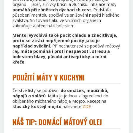
orgánů – jater, slinivky břišní a žlučníku. Inhalace máty
pomáhá při zánětech dýchacích cest
. Podstata
působení mentolu spočívá ve snižování napětí hladkého
svalstva. Snižování tlaku ve vnitřních orgánech
zabraňuje a předchází bolestem.
Mentol vyvolává také pocit chladu a znecitlivuje,
proto se ztrácí nepříjemné pocity jako je
například svědění.
Při nechutenství se podává mátový
čaj,
máta pomáhá i proti nespavosti, stresu a
bolestem hlavy, působí antisepticky a mírní
křeče.
POUŽITÍ MÁTY V KUCHYNI
Čerstvé listy se používají
do omáček, moučníků,
nápojů a salátů
. Máta je jednou z ingrediencí do
oblíbeného míchaného nápoje Mojito. Recept na
klasický koktejl mojito
naleznete
ZDE
NÁŠ TIP: DOMÁCÍ MÁTOVÝ OLEJ