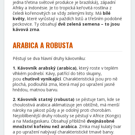
jedna třetina světové produkce je brazilská), západní
Afriky a Indonésie. Je to tropická keřovitá rostlina z
čeledi kořenovitých se vždy zelenými listy. Má
bílé
květy
, které vyrůstají v paždích listů a třešním podobné
peckovice. Ty obsahují
dvě zelená semena – to jsou
kávová zrna
.
ARABICA A ROBUSTA
Pěstují se dva hlavní druhy kávovníku:
1. Kávovník arabský (arabica)
, který roste v teplém
vlhkém podnebí. Kávy, patřící do této skupiny,
jsou
chuťově vynikající
. Charakteristická jsou pro ně
plochá, podlouhlá zrna, která mají po upražení jasně
hnědou, matnou barvu.
2. Kávovník statný (robusta)
se pěstuje tam, kde se
choulostivá arabica aklimatizuje jen obtížně, má menší
nároky na jakost půdy a je odolný proti chorobám.
Nejoblíbenější druhy robusty se pěstují v Africe (Kongo)
a na Madagaskaru. Obsahují přibližně
dvojnásobné
množství kofeinu než arabica
. Zrnka mají kulatý tvar
a po upražení nabývají charakteristické tmavé barvy.