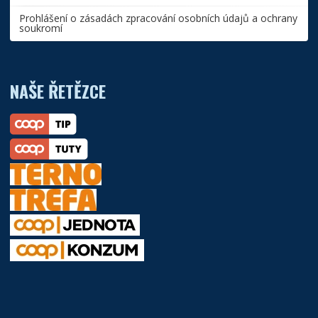
Prohlášení o zásadách zpracování osobních údajů a ochrany
soukromí
NAŠE ŘETĚZCE