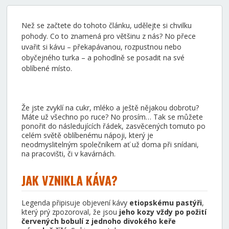
Než se začtete do tohoto článku, udělejte si chvilku
pohody. Co to znamená pro většinu z nás? No přece
uvařit si kávu – překapávanou, rozpustnou nebo
obyčejného turka – a pohodlně se posadit na své
oblíbené místo.
Že jste zvyklí na cukr, mléko a ještě nějakou dobrotu?
Máte už všechno po ruce? No prosím… Tak se můžete
ponořit do následujících řádek, zasvěcených tomuto po
celém světě oblíbenému nápoji, který je
neodmyslitelným společníkem ať už doma při snídani,
na pracovišti, či v kavárnách.
JAK VZNIKLA KÁVA?
Legenda připisuje objevení kávy
etiopskému pastýři
,
který prý zpozoroval, že jsou
jeho kozy vždy po požití
červených bobulí z jednoho divokého keře