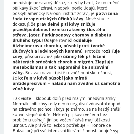
neexistuje nezvratný důkaz, který by tvrdil, že umírněné
pití kávy škodí zdraví. Naopak, podle údajů, které
poskytl americký Národní institut zdraví, je
potvrzena
řada terapeutických účinků kávy
. Nové studie
dokazují, že
pravidelné pití kávy snižuje
pravděpodobnost vzniku rakoviny tlustého
střeva, jater, Parkinsonovy choroby a diabetu
druhého typu!
Údajně rovněž o
ddaluje
Alzheimerovu chorobu, působí proti tvorbě
žlučových a ledvinových kamenů
. Protože
rozšiřuje
cévy
, působí rovněž jako
účinný lék při léčení
některých srdečních chorob a migrén
.
Zlepšuje
metabolismus a tak napomáhá ke snižování
váhy.
Bez zajímavosti jistě rovněž není skutečnost,
že
kofein v kávě působí jako mírné
antidepresivum – náladu nám zvedne už samotná
vůně kávy
.
Tak vidíte – klobouk dolů před malými hnědými zrnky.
Normální pití kávy tedy nemá negativní zdravotní dopad
na zdravého jedince, i když je známo, že ne každý snáší
kofein stejně dobře. Někteří pijí kávu večer a bez
problému usínají, jiní po večerní kávě mají těžkosti
usnout. Ale právě to leckdo potřebuje – Honoré de
Balzac prý při své intenzivní literární činnosti údajně vypil