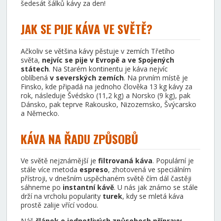
šedesát šálků kávy za den!
JAK SE PIJE KÁVA VE SVĚTĚ?
Ačkoliv se většina kávy pěstuje v zemích Třetího
světa,
nejvíc se pije v Evropě a ve Spojených
státech
. Na Starém kontinentu je káva nejvíc
oblíbená
v severských zemích
. Na prvním místě je
Finsko, kde připadá na jednoho člověka 13 kg kávy za
rok, následuje Švédsko (11,2 kg) a Norsko (9 kg), pak
Dánsko, pak teprve Rakousko, Nizozemsko, Švýcarsko
a Německo.
KÁVA NA ŘADU ZPŮSOBŮ
Ve světě nejznámější je
filtrovaná káva
. Populární je
stále více metoda
espreso
, zhotovená ve speciálním
přístroji, v dnešním uspěchaném světě čím dál častěji
sáhneme po
instantní kávě
. U nás jak známo se stále
drží na vrcholu popularity
turek
, kdy se mletá káva
prostě zalije vřící vodou.
Náš
článek o jednotlivých způsobech přípravy