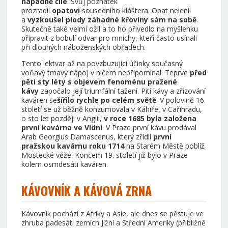
nápadně čilé
. Svůj poznatek
prozradil
opatovi
sousedního kláštera. Opat nelenil
a
vyzkoušel plody záhadné křoviny sám na sobě
.
Skutečně také velmi ožil a to ho přivedlo na myšlenku
připravit z bobulí odvar pro mnichy, kteří často usínali
při dlouhých náboženských obřadech.
Tento lektvar až na povzbuzující účinky současný
voňavý tmavý nápoj v ničem nepřipomínal. Teprve
před
pěti sty léty s objevem fenoménu pražené
kávy
započalo její triumfální tažení. Pití kávy a zřizování
kaváren se
šířilo rychle po celém světě
. V polovině 16.
století se už běžně konzumovala v Káhiře, v Cařihradu,
o sto let později v Anglii,
v roce 1685 byla založena
první kavárna ve Vídni
. V Praze první kávu prodával
Arab Georgius Damascenus, který zřídil
první
pražskou kavárnu roku 1714
na Starém Městě poblíž
Mostecké věže. Koncem 19. století již bylo v Praze
kolem osmdesáti kaváren.
KÁVOVNÍK A KÁVOVÁ ZRNA
Kávovník pochází z Afriky a Asie, ale dnes se pěstuje ve
zhruba padesáti zemích Jižní a Střední Ameriky (přibližně