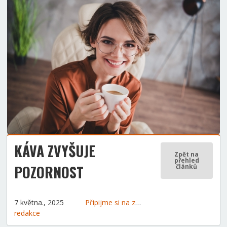
KÁVA ZVYŠUJE
Zpět na
přehled
POZORNOST
článků
7 května., 2025
Připijme si na zdraví
Zdravý životní styl
redakce