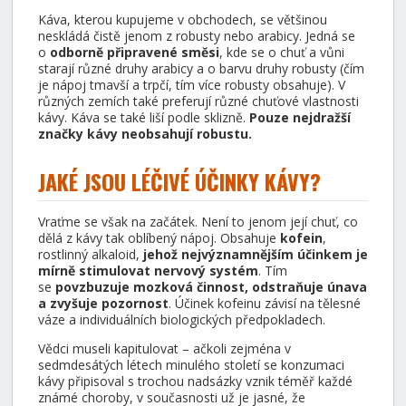
Káva, kterou kupujeme v obchodech, se většinou
neskládá čistě jenom z robusty nebo arabicy. Jedná se
o
odborně připravené směsi
, kde se o chuť a vůni
starají různé druhy arabicy a o barvu druhy robusty (čím
je nápoj tmavší a trpčí, tím více robusty obsahuje). V
různých zemích také preferují různé chuťové vlastnosti
kávy. Káva se také liší podle sklizně.
Pouze nejdražší
značky kávy neobsahují robustu.
JAKÉ JSOU LÉČIVÉ ÚČINKY KÁVY?
Vraťme se však na začátek. Není to jenom její chuť, co
dělá z kávy tak oblíbený nápoj. Obsahuje
kofein
,
rostlinný alkaloid,
jehož nejvýznamnějším účinkem je
mírně stimulovat nervový systém
. Tím
se
povzbuzuje mozková činnost, odstraňuje únava
a zvyšuje pozornost
. Účinek kofeinu závisí na tělesné
váze a individuálních biologických předpokladech.
Vědci museli kapitulovat – ačkoli zejména v
sedmdesátých létech minulého století se konzumaci
kávy připisoval s trochou nadsázky vznik téměř každé
známé choroby, v současnosti už je jasné, že