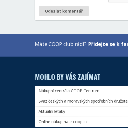
Odeslat komentář
Máte COOP club rádi?
Přidejte se k 
MOHLO BY VÁS ZAJÍMAT
Nákupní centrála COOP Centrum
Svaz českých a moravských spotřebních družste
Aktuální letáky
Online nákup na e-coop.cz