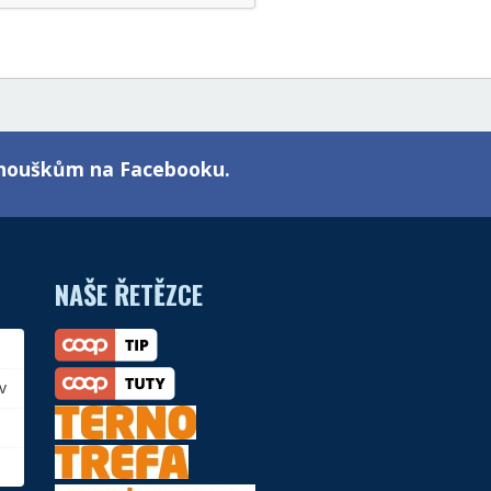
fanouškům na Facebooku.
NAŠE ŘETĚZCE
v