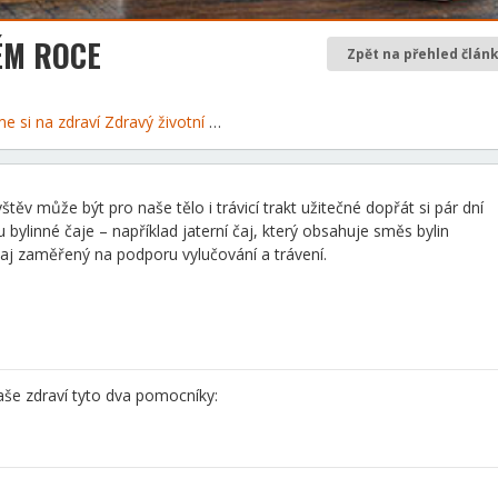
ÉM ROCE
Zpět na přehled člán
me si na zdraví
Zdravý životní styl
v může být pro naše tělo i trávicí trakt užitečné dopřát si pár dní
ylinné čaje – například jaterní čaj, který obsahuje směs bylin
cí čaj zaměřený na podporu vylučování a trávení.
e zdraví tyto dva pomocníky: