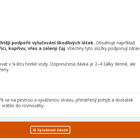
 chtějí podpořit vylučování škodlivých látek.
Obsahuje například
i, kopřivu, vřes a zelený čaj
. Všechny tyto složky podporují zdra
vat v ¼ litru horké vody. Doporučená dávka je 2–4 šálky denně, ale
ženy.
it se na pestrou a vyváženou stravu, přiměřený pohyb a dostatek
 vrátilo do rovnováhy.
Vytisknout článek