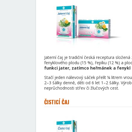
Jaterní čaj je tradiční česká receptura slože
fenyklového plodu (15 %), řepíku (12 %) a plo
funkci jater, zatímco heřmánek a fenykl
Stačí jeden nálevový sáček přelít ¼ litrem vro
2–3 šálky denně, děti od 6 let 1–2 šálky. Výro
neprůchodnosti střev či žlučových cest.
ČISTICÍ ČAJ