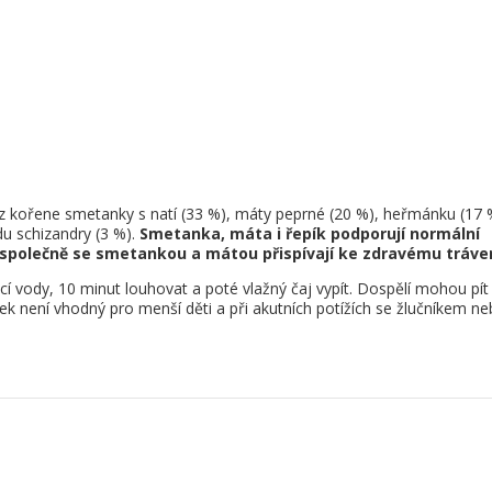
ná z kořene smetanky s natí (33 %), máty peprné (20 %), heřmánku (17 
du schizandry (3 %).
Smetanka, máta i řepík podporují normální
 společně se smetankou a mátou přispívají ke zdravému tráven
ucí vody, 10 minut louhovat a poté vlažný čaj vypít. Dospělí mohou pít
bek není vhodný pro menší děti a při akutních potížích se žlučníkem n