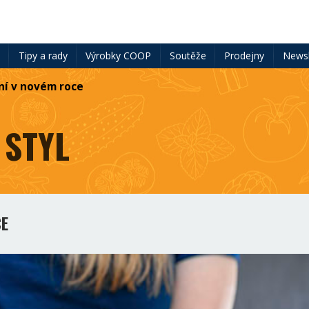
ě
Tipy a rady
Výrobky COOP
Soutěže
Prodejny
Newsl
ní v novém roce
 STYL
CE