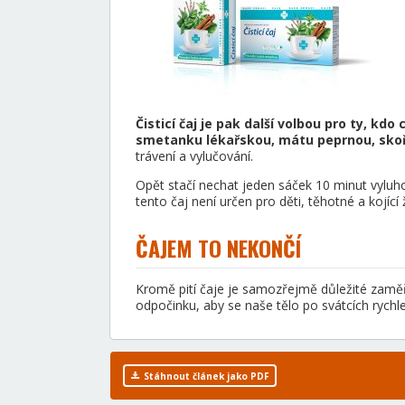
Čisticí čaj je pak další volbou pro ty, kdo
smetanku lékařskou, mátu peprnou, skořic
trávení a vylučování.
Opět stačí nechat jeden sáček 10 minut vyluho
tento čaj není určen pro děti, těhotné a kojící 
ČAJEM TO NEKONČÍ
Kromě pití čaje je samozřejmě důležité zaměř
odpočinku, aby se naše tělo po svátcích rychle
Stáhnout článek jako PDF