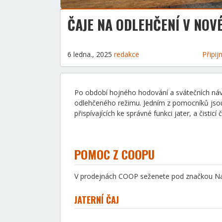
ČAJE NA ODLEHČENÍ V NOV
6 ledna., 2025
redakce
Připij
Po období hojného hodování a svátečních návště
odlehčeného režimu. Jedním z pomocníků jsou b
přispívajících ke správné funkci jater, a čisti
POMOC Z COOPU
V prodejnách COOP seženete pod značkou Naš
JATERNÍ ČAJ