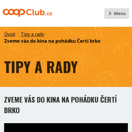
Menu
Úvod
Tipy a rady
/
/
Zveme vás do kina na pohádku Čertí brko
TIPY A RADY
ZVEME VÁS DO KINA NA POHÁDKU ČERTÍ
BRKO