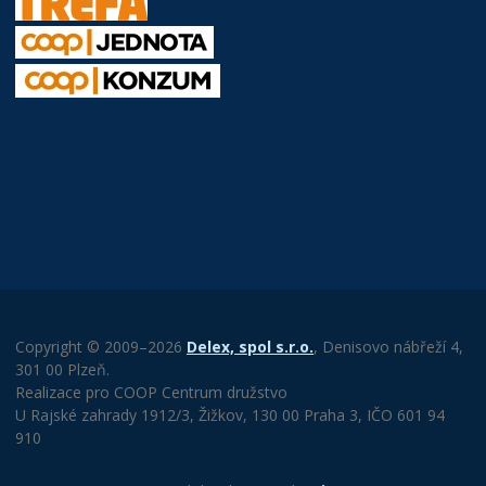
Copyright © 2009–2026
Delex, spol s.r.o.
, Denisovo nábřeží 4,
301 00 Plzeň.
Realizace pro COOP Centrum družstvo
U Rajské zahrady 1912/3, Žižkov, 130 00 Praha 3, IČO 601 94
910