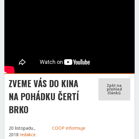
ZVEME VÁS DO KINA
Zpět na
přehled
NA POHÁDKU ČERTÍ
článků
BRKO
20 listopadu.,
COOP informuje
2018
redakce