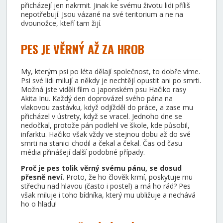
přicházejí jen nakrmit. Jinak ke svému životu lidi příliš
nepotřebují. Jsou vázané na své teritorium a ne na
dvounožce, kteří tam žijí.
PES JE VĚRNÝ AŽ ZA HROB
My, kterým psi po léta dělají společnost, to dobře víme.
Psi své lidi milují a někdy je nechtějí opustit ani po smrti.
Možná jste viděli film o japonském psu Hačiko rasy
Akita Inu. Každý den doprovázel svého pána na
vlakovou zastávku, když odjížděl do práce, a zase mu
přicházel v ústrety, když se vracel. Jednoho dne se
nedočkal, protože pán podlehl ve škole, kde působil,
infarktu. Hačiko však vždy ve stejnou dobu až do své
smrti na stanici chodil a čekal a čekal. Čas od času
média přinášejí další podobné případy.
Proč je pes tolik věrný svému pánu, se dosud
přesně neví.
Proto, že ho člověk krmí, poskytuje mu
střechu nad hlavou (často i postel) a má ho rád? Pes
však miluje i toho bídníka, který mu ubližuje a nechává
ho o hladu!