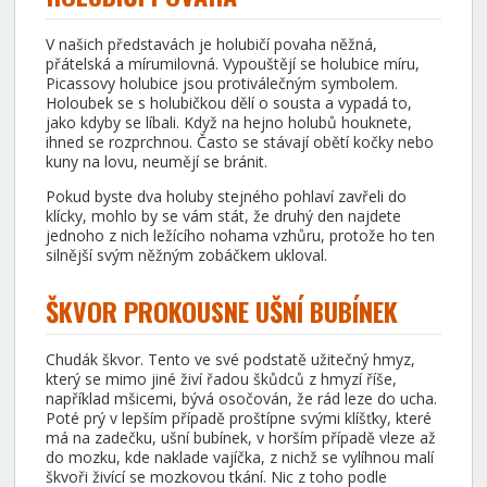
V našich představách je holubičí povaha něžná,
přátelská a mírumilovná. Vypouštějí se holubice míru,
Picassovy holubice jsou protiválečným symbolem.
Holoubek se s holubičkou dělí o sousta a vypadá to,
jako kdyby se líbali. Když na hejno holubů houknete,
ihned se rozprchnou. Často se stávají obětí kočky nebo
kuny na lovu, neumějí se bránit.
Pokud byste dva holuby stejného pohlaví zavřeli do
klícky, mohlo by se vám stát, že druhý den najdete
jednoho z nich ležícího nohama vzhůru, protože ho ten
silnější svým něžným zobáčkem ukloval.
ŠKVOR PROKOUSNE UŠNÍ BUBÍNEK
Chudák škvor. Tento ve své podstatě užitečný hmyz,
který se mimo jiné živí řadou škůdců z hmyzí říše,
například mšicemi, bývá osočován, že rád leze do ucha.
Poté prý v lepším případě proštípne svými klíšťky, které
má na zadečku, ušní bubínek, v horším případě vleze až
do mozku, kde naklade vajíčka, z nichž se vylíhnou malí
škvoři živící se mozkovou tkání. Nic z toho podle