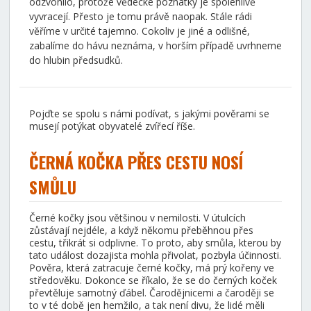
odzvonilo, protože vědecké poznatky je spolehlivě
vyvracejí. Přesto je tomu právě naopak. Stále rádi
věříme v určité tajemno. Cokoliv je jiné a odlišné,
zabalíme do hávu neznáma, v horším případě uvrhneme
do hlubin předsudků.
Pojďte se spolu s námi podívat, s jakými pověrami se
musejí potýkat obyvatelé zvířecí říše.
ČERNÁ KOČKA PŘES CESTU NOSÍ
SMŮLU
Černé kočky jsou většinou v nemilosti. V útulcích
zůstávají nejdéle, a když někomu přeběhnou přes
cestu, třikrát si odplivne. To proto, aby smůla, kterou by
tato událost dozajista mohla přivolat, pozbyla účinnosti.
Pověra, která zatracuje černé kočky, má prý kořeny ve
středověku. Dokonce se říkalo, že se do černých koček
převtěluje samotný ďábel. Čarodějnicemi a čaroději se
to v té době jen hemžilo, a tak není divu, že lidé měli