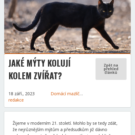
JAKÉ MÝTY KOLUJÍ
Zpět na
přehled
KOLEM ZVÍŘAT?
článků
18 září., 2023
Domácí mazlíčci
Tipy a rady
redakce
Žijeme v moderním 21. století. Mohlo by se tedy zdát,
že nejrůznějším mýtům a předsudkům již dávno