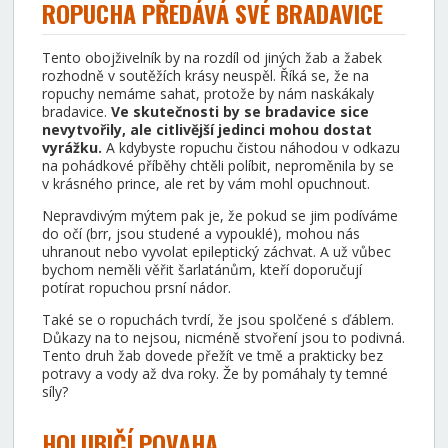
ROPUCHA PŘEDÁVÁ SVÉ BRADAVICE
Tento obojživelník by na rozdíl od jiných žab a žabek
rozhodně v soutěžích krásy neuspěl. Říká se, že na
ropuchy nemáme sahat, protože by nám naskákaly
bradavice.
Ve skutečnosti by se bradavice sice
nevytvořily, ale citlivější jedinci mohou dostat
vyrážku.
A kdybyste ropuchu čistou náhodou v odkazu
na pohádkové příběhy chtěli políbit, neproměnila by se
v krásného prince, ale ret by vám mohl opuchnout.
Nepravdivým mýtem pak je, že pokud se jim podíváme
do očí (brr, jsou studené a vypouklé), mohou nás
uhranout nebo vyvolat epileptický záchvat. A už vůbec
bychom neměli věřit šarlatánům, kteří doporučují
potírat ropuchou prsní nádor.
Také se o ropuchách tvrdí, že jsou spolčené s ďáblem.
Důkazy na to nejsou, nicméně stvoření jsou to podivná.
Tento druh žab dovede přežít ve tmě a prakticky bez
potravy a vody až dva roky. Že by pomáhaly ty temné
síly?
HOLUBIČÍ POVAHA