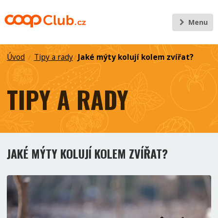
Menu
Úvod
Tipy a rady
Jaké mýty kolují kolem zvířat?
/
/
TIPY A RADY
JAKÉ MÝTY KOLUJÍ KOLEM ZVÍŘAT?