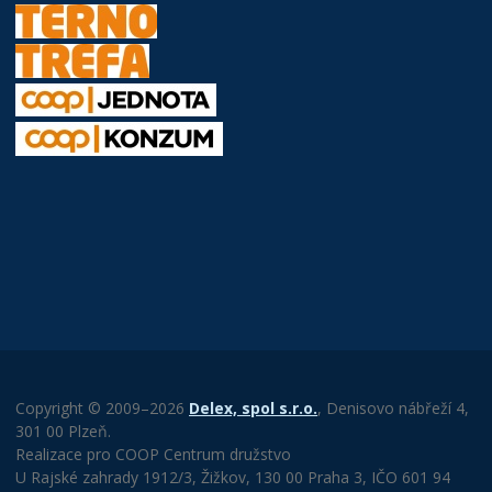
Copyright © 2009–2026
Delex, spol s.r.o.
, Denisovo nábřeží 4,
301 00 Plzeň.
Realizace pro COOP Centrum družstvo
U Rajské zahrady 1912/3, Žižkov, 130 00 Praha 3, IČO 601 94