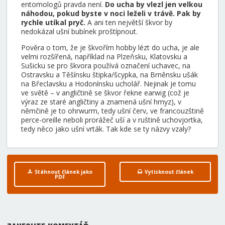
entomologů pravda není.
Do ucha by vlezl jen velkou
náhodou, pokud byste v noci leželi v trávě. Pak by
rychle utíkal pryč.
A ani ten největší škvor by
nedokázal ušní bubínek proštípnout.
Pověra o tom, že je škvořím hobby lézt do ucha, je ale
velmi rozšířená, například na Plzeňsku, Klatovsku a
Sušicku se pro škvora používá označení uchavec, na
Ostravsku a Těšínsku štipka/šcypka, na Brněnsku ušák
na Břeclavsku a Hodonínsku ucholář. Nejinak je tomu
ve světě – v angličtině se škvor řekne earwig (což je
výraz ze staré angličtiny a znamená ušní hmyz), v
němčině je to ohrwurm, tedy ušní červ, ve francouzštině
perce-oreille neboli prorážeč uší a v ruštině uchovjortka,
tedy něco jako ušní vrták. Tak kde se ty názvy vzaly?
Stáhnout článek jako
Vytisknout článek
PDF