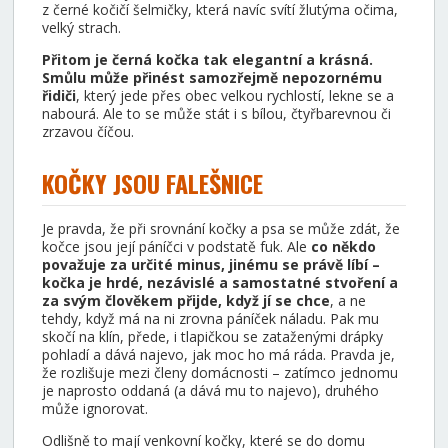
z černé kočičí šelmičky, která navíc svítí žlutýma očima,
velký strach.
Přitom je černá kočka tak elegantní a krásná.
Smůlu může přinést samozřejmě nepozornému
řidiči
, který jede přes obec velkou rychlostí, lekne se a
nabourá. Ale to se může stát i s bílou, čtyřbarevnou či
zrzavou číčou.
KOČKY JSOU FALEŠNICE
Je pravda, že při srovnání kočky a psa se může zdát, že
kočce jsou její páníčci v podstatě fuk. Ale
co někdo
považuje za určité minus, jinému se právě líbí –
kočka je hrdé, nezávislé a samostatné stvoření a
za svým člověkem přijde, když jí se chce
, a ne
tehdy, když má na ni zrovna páníček náladu. Pak mu
skočí na klín, přede, i tlapičkou se zataženými drápky
pohladí a dává najevo, jak moc ho má ráda. Pravda je,
že rozlišuje mezi členy domácnosti – zatímco jednomu
je naprosto oddaná (a dává mu to najevo), druhého
může ignorovat.
Odlišně to mají venkovní kočky, které se do domu