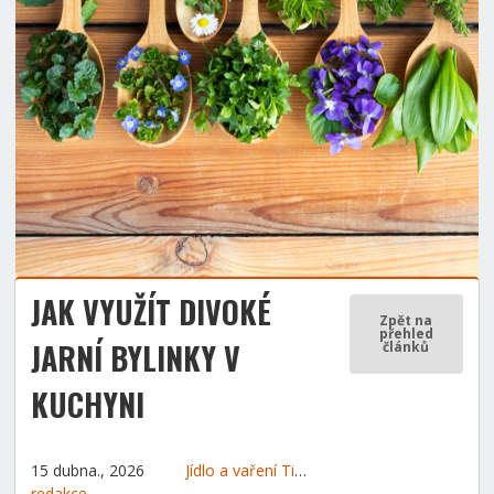
JAK VYUŽÍT DIVOKÉ
Zpět na
přehled
JARNÍ BYLINKY V
článků
KUCHYNI
15 dubna., 2026
Jídlo a vaření
Tipy a rady
Zahrada
redakce