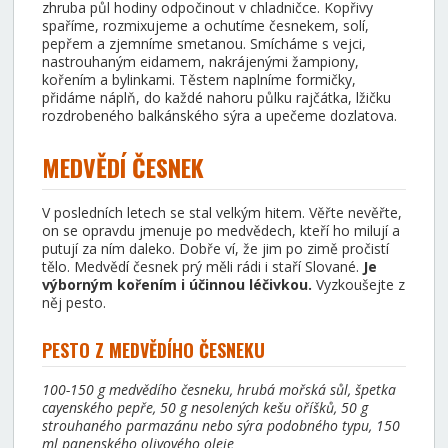
zhruba půl hodiny odpočinout v chladničce. Kopřivy
spaříme, rozmixujeme a ochutíme česnekem, solí,
pepřem a zjemníme smetanou. Smícháme s vejci,
nastrouhaným eidamem, nakrájenými žampiony,
kořením a bylinkami. Těstem naplníme formičky,
přidáme náplň, do každé nahoru půlku rajčátka, lžičku
rozdrobeného balkánského sýra a upečeme dozlatova.
MEDVĚDÍ ČESNEK
V posledních letech se stal velkým hitem. Věřte nevěřte,
on se opravdu jmenuje po medvědech, kteří ho milují a
putují za ním daleko. Dobře ví, že jim po zimě pročistí
tělo. Medvědí česnek prý měli rádi i staří Slované.
Je
výborným kořením i účinnou léčivkou.
Vyzkoušejte z
něj pesto.
PESTO Z MEDVĚDÍHO ČESNEKU
100-150 g medvědího česneku, hrubá mořská sůl, špetka
cayenského pepře, 50 g nesolených kešu oříšků, 50 g
strouhaného parmazánu nebo sýra podobného typu,
150
ml panenského olivového oleje