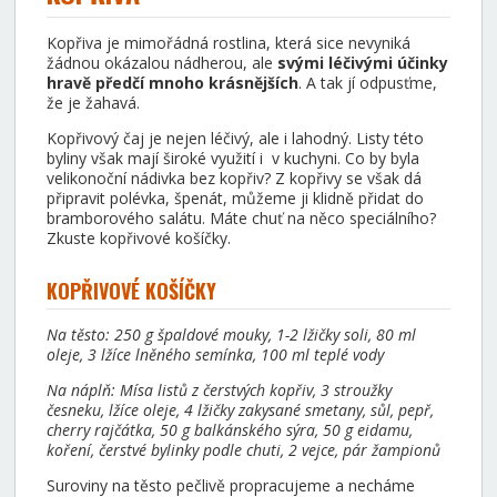
Kopřiva je mimořádná rostlina, která sice nevyniká
žádnou okázalou nádherou, ale
svými léčivými účinky
hravě předčí mnoho krásnějších
. A tak jí odpusťme,
že je žahavá.
Kopřivový čaj je nejen léčivý, ale i lahodný. Listy této
byliny však mají široké využití i
v kuchyni. Co by byla
velikonoční nádivka bez kopřiv? Z kopřivy se však dá
připravit polévka, špenát, můžeme ji klidně přidat do
bramborového salátu. Máte chuť na něco speciálního?
Zkuste kopřivové košíčky.
KOPŘIVOVÉ KOŠÍČKY
Na těsto: 250 g špaldové mouky, 1-2 lžičky soli, 80 ml
oleje, 3 lžíce lněného semínka, 100 ml teplé vody
Na náplň: Mísa listů z čerstvých kopřiv, 3 stroužky
česneku, lžíce oleje, 4 lžičky zakysané smetany, sůl, pepř,
cherry rajčátka, 50 g balkánského sýra, 50 g eidamu,
koření, čerstvé bylinky podle chuti, 2 vejce, pár žampionů
Suroviny na těsto pečlivě propracujeme a necháme