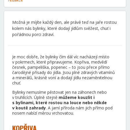
Možná je míjíte každý den, ale právě teď na jaře rostou
kolem nás bylinky, které dodají jídlům svěžest, chuť i
pořádnou porci zdraví.
Je moc dobře, že bylinky čím dál víc nacházejí místo
v pokrmech, které připravujeme. Kopřiva, medvědí
česnek, pampeliška, popenec – to jsou přece přímo
čarodějné přísady do jídla. Jsou plné zdravých vitamínů
a minerálů, krásně voní a dodají jídlu nezaměnitelnou
chuť.
Bylinky nemusíme pěstovat jen na záhonech nebo
v truhlících. Úplně stejně
můžeme kouzlit i
s bylinami, které rostou na louce nebo někde
v koutě zahrady
. A jarní příroda nám jich přímo pod
nosem nabízí měrou vrchovatou.
KOPŘIVA