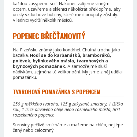
každou zasypeme solí. Nakonec zalijeme vinným
octem, uzavřeme a sklenici několikrát překlopíme, aby
unikly vzduchové bubliny, které mezi poupaty zůstaly.
V lednici vydrží několik měsíců.
POPENEC BŘEČŤANOVITÝ
Na Plzeňsku známý jako kondrhel. Chutná trochu jako
bazalka.
Hodí se do karbanátků, bramboráků,
polévek, bylinkového másla, tvarohových a
brynzových pomazánek.
A samozřejmě sluší
nádivkám, zejména té velikonoční.
My jsme z něj udělali
pomazánku.
TVAROHOVÁ POMAZÁNKA S POPENCEM
250 g měkkého tvarohu, 125 g zakysané smetany, 1 lžička
soli, 1 lžíce olivového oleje nebo rozměklého másla, hrst
rozsekaného popence
Suroviny pečlivě smícháme a mažeme na chléb, nejlépe
žitný nebo celozrnný