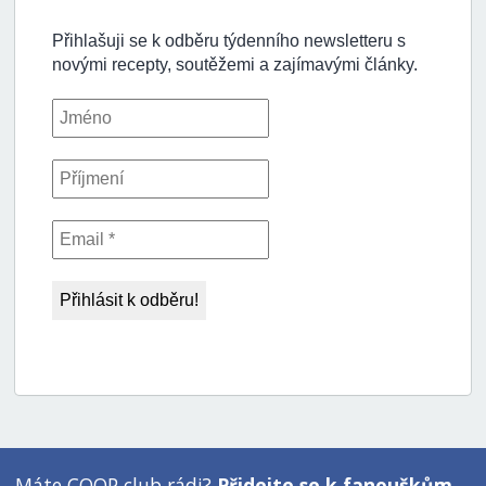
Máte COOP club rádi?
Přidejte se k fanouškům