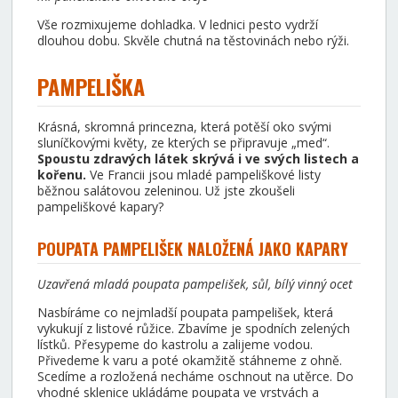
Vše rozmixujeme dohladka. V lednici pesto vydrží
dlouhou dobu. Skvěle chutná na těstovinách nebo rýži.
PAMPELIŠKA
Krásná, skromná princezna, která potěší oko svými
sluníčkovými květy, ze kterých se připravuje „med“.
Spoustu zdravých látek skrývá i ve svých listech a
kořenu.
Ve Francii jsou mladé pampeliškové listy
běžnou salátovou zeleninou. Už jste zkoušeli
pampeliškové kapary?
POUPATA PAMPELIŠEK NALOŽENÁ JAKO KAPARY
Uzavřená mladá poupata pampelišek, sůl, bílý vinný ocet
Nasbíráme co nejmladší poupata pampelišek, která
vykukují z listové růžice. Zbavíme je spodních zelených
lístků. Přesypeme do kastrolu a zalijeme vodou.
Přivedeme k varu a poté okamžitě stáhneme z ohně.
Scedíme a rozložená necháme oschnout na utěrce. Do
vhodné sklenice ukládáme poupata ve vrstvách a