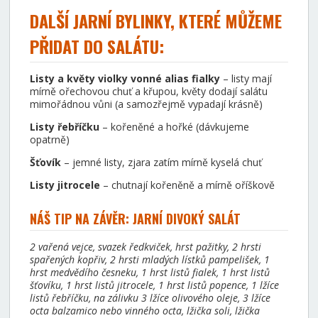
DALŠÍ JARNÍ BYLINKY, KTERÉ MŮŽEME
PŘIDAT DO SALÁTU:
Listy a květy violky vonné alias fialky
– listy mají
mírně ořechovou chuť a křupou, květy dodají salátu
mimořádnou vůni (a samozřejmě vypadají krásně)
Listy řebříčku
– kořeněné a hořké (dávkujeme
opatrně)
Šťovík
– jemné listy, zjara zatím mírně kyselá chuť
Listy jitrocele
– chutnají kořeněně a mírně oříškově
NÁŠ TIP NA ZÁVĚR: JARNÍ DIVOKÝ SALÁT
2 vařená vejce, svazek ředkviček, hrst pažitky, 2 hrsti
spařených kopřiv, 2 hrsti mladých lístků pampelišek, 1
hrst medvědího česneku, 1 hrst listů fialek, 1 hrst listů
šťovíku, 1 hrst listů jitrocele, 1 hrst listů popence, 1 lžíce
listů řebříčku, na zálivku 3 lžíce olivového oleje, 3 lžíce
octa balzamico nebo vinného octa, lžička soli, lžička