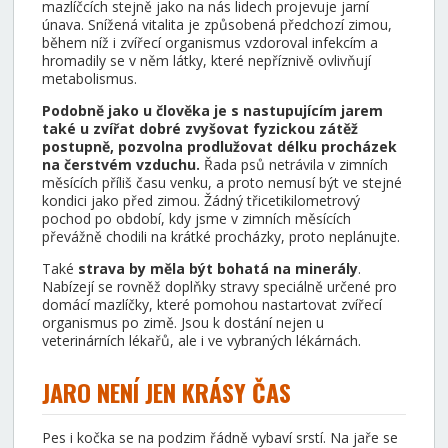
mazlíčcích stejně jako na nás lidech projevuje jarní
únava. Snížená vitalita je způsobená předchozí zimou,
během níž i zvířecí organismus vzdoroval infekcím a
hromadily se v něm látky, které nepříznivě ovlivňují
metabolismus.
Podobně jako u člověka je s nastupujícím jarem
také u zvířat dobré zvyšovat fyzickou zátěž
postupně, pozvolna prodlužovat délku procházek
na čerstvém vzduchu.
Řada psů netrávila v zimních
měsících příliš času venku, a proto nemusí být ve stejné
kondici jako před zimou. Žádný třicetikilometrový
pochod po období, kdy jsme v zimních měsících
převážně chodili na krátké procházky, proto neplánujte.
Také
strava by měla být bohatá na minerály
.
Nabízejí se rovněž doplňky stravy speciálně určené pro
domácí mazlíčky, které pomohou nastartovat zvířecí
organismus po zimě. Jsou k dostání nejen u
veterinárních lékařů, ale i ve vybraných lékárnách.
JARO NENÍ JEN KRÁSY ČAS
Pes i kočka se na podzim řádně vybaví srstí. Na jaře se