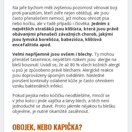
Na jaře bychom měli zvýšenou pozornost věnovat boji
proti parazitům, kteří zvíře nejen obtěžují, ale jsou
často přenašečem nemocí, jež mohou ohrozit psa
nebo kočku, ale v řadě případů i člověka.
Jedním z
největších strašáků jsou klíšťata, která jsou právě
obávanými přenašeči závažných chorob, jakými
jsou lymská borelióza, babezióza, klíšťová
encefalitida apod.
Velmi nepříjemné jsou ovšem i blechy.
Ty mohou
přenášet tasemnice, největším rizikem jsou alergie na
bleší kousnutí. Uvádí se, že až 80 % všech kožních alergií
u psů je způsobeno právě blechami. Alergické reakce
jsou doprovázeny úporným svěděním. Následné
porušení kontinuity oslabené kůže je často ohniskem
vzniku bakteriálních infekcí.
Pokud pejska nebo kočičku neodblešíme, množí se
v jeho kotci i jinde vajíčka a larvy blech, a těch není
jednoduché se zbavit. Proto jakmile nějakou tu blešku
objevíme, je nutné okamžitě zasáhnout.
OBOJEK, NEBO KAPIČKA?