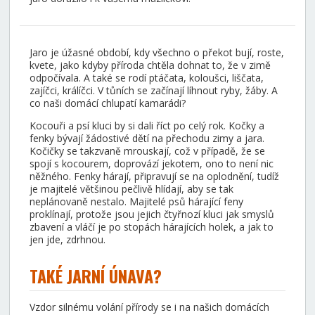
Jaro je úžasné období, kdy všechno o překot bují, roste,
kvete, jako kdyby příroda chtěla dohnat to, že v zimě
odpočívala. A také se rodí ptáčata, koloušci, liščata,
zajíčci, králíčci. V tůních se začínají líhnout ryby, žáby. A
co naši domácí chlupatí kamarádi?
Kocouři a psí kluci by si dali říct po celý rok. Kočky a
fenky bývají žádostivé dětí na přechodu zimy a jara.
Kočičky se takzvaně mrouskají, což v případě, že se
spojí s kocourem, doprovází jekotem, ono to není nic
něžného. Fenky hárají, připravují se na oplodnění, tudíž
je majitelé většinou pečlivě hlídají, aby se tak
neplánovaně nestalo. Majitelé psů hárající feny
proklínají, protože jsou jejich čtyřnozí kluci jak smyslů
zbavení a vláčí je po stopách hárajících holek, a jak to
jen jde, zdrhnou.
TAKÉ JARNÍ ÚNAVA?
Vzdor silnému volání přírody se i na našich domácích