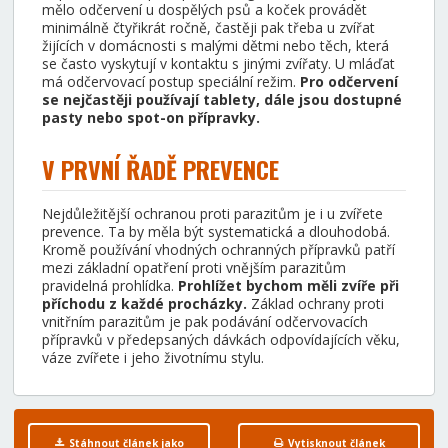
mělo odčervení u dospělých psů a koček provádět
minimálně čtyřikrát ročně, častěji pak třeba u zvířat
žijících v domácnosti s malými dětmi nebo těch, která
se často vyskytují v kontaktu s jinými zvířaty. U mláďat
má odčervovací postup speciální režim.
Pro odčervení
se nejčastěji používají tablety, dále jsou dostupné
pasty nebo spot-on přípravky.
V PRVNÍ ŘADĚ PREVENCE
Nejdůležitější ochranou proti parazitům je i u zvířete
prevence. Ta by měla být systematická a dlouhodobá.
Kromě používání vhodných ochranných přípravků patří
mezi základní opatření proti vnějším parazitům
pravidelná prohlídka.
Prohlížet bychom měli zvíře při
příchodu z každé procházky.
Základ ochrany proti
vnitřním parazitům je pak podávání odčervovacích
přípravků v předepsaných dávkách odpovídajících věku,
váze zvířete i jeho životnímu stylu.
Stáhnout článek jako
Vytisknout článek