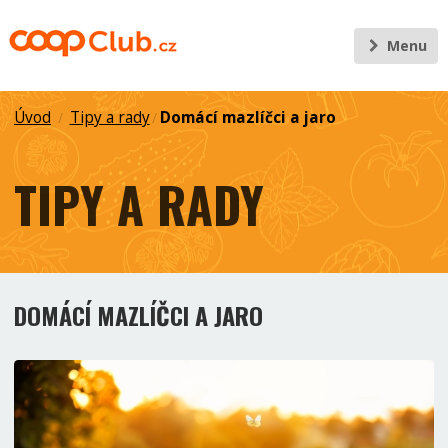
Menu
Úvod
Tipy a rady
Domácí mazlíčci a jaro
/
/
TIPY A RADY
DOMÁCÍ MAZLÍČCI A JARO