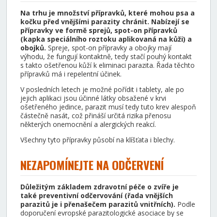
Na trhu je množství přípravků, které mohou psa a
kočku před vnějšími parazity chránit. Nabízejí se
přípravky ve formě sprejů, spot-on přípravků
(kapka speciálního roztoku aplikovaná na kůži) a
obojků.
Spreje, spot-on přípravky a obojky mají
výhodu, že fungují kontaktně, tedy stačí pouhý kontakt
s takto ošetřenou kůží k eliminaci parazita. Řada těchto
přípravků má i repelentní účinek.
V posledních letech je možné pořídit i tablety, ale po
jejich aplikaci jsou účinné látky obsažené v krvi
ošetřeného jedince, parazit musí tedy tuto krev alespoň
částečně nasát, což přináší určitá rizika přenosu
některých onemocnění a alergických reakcí.
Všechny tyto přípravky působí na klíšťata i blechy.
NEZAPOMÍNEJTE NA ODČERVENÍ
Důležitým základem zdravotní péče o zvíře je
také preventivní odčervování (řada vnějších
parazitů je i přenašečem parazitů vnitřních).
Podle
doporučení evropské parazitologické asociace by se