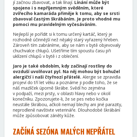
jí začnou zbavovat, a tak línají.
Línání může být
spojeno i s nepříjemným svěděním, které
zvířecího kamaráda přiměje k tomu, aby se srsti
zbavoval častým škrábáním. Je proto vhodné mu
pomoci mu pravidelným vyčesáváním.
Nejlepší je pořídit si k tomu určený kartáč, který je
rozhodně účinnější než nějaký starý vyřazený hřeben.
Zároveň tím zabráníme, aby se nám v bytě objevovaly
chuchvalce chlupů. Ušetříme tím spoustu času při
uklízení chlupů v bytě i z oblečení.
Jaro je také obdobím, kdy začínají rostliny do
ovzduší uvolňovat pyl. Na něj mohou být bohužel
alergičtí i naši čtyřnozí přátelé.
Alergie se zpravidla
projeví do tří let věku a poznáme ji podle toho, že se
náš mazlíček úporně škrábe. Svědí ho zejména
v podpaží, mezi prsty, v oblasti hlavy nebo v okolí
konečníku. Zpozorujete-li, že se pes nebo kočka
neustále škrábou, ačkoli nemají blechy ani jiné parazity,
neprodleně navštivte veterináře. Dlouhodobé škrábání
může způsobovat záněty kůže.
ZAČÍNÁ SEZÓNA MALÝCH NEPŘÁTEL