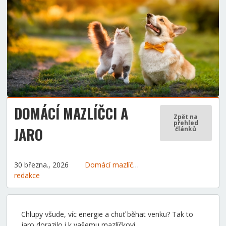
DOMÁCÍ MAZLÍČCI A
Zpět na
přehled
JARO
článků
30 března., 2026
Domácí mazlíčci
Tipy a rady
redakce
Chlupy všude, víc energie a chuť běhat venku? Tak to
jaro dorazilo i k vašemu mazlíčkovi.