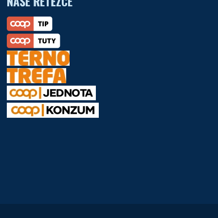
NAŠE ŘETĚZCE