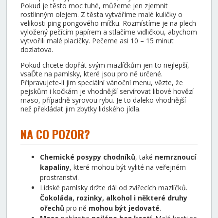
Pokud je těsto moc tuhé, můžeme jen zjemnit
rostlinným olejem. Z těsta vytváříme malé kuličky o
velikosti ping pongového míčku. Rozmístíme je na plech
vyložený pečícím papírem a stlačíme vidličkou, abychom
vytvořili malé placičky. Pečeme asi 10 – 15 minut
dozlatova.
Pokud chcete dopřát svým mazlíčkům jen to nejlepší,
vsaĎte na pamlsky, které jsou pro ně určené.
Připravujete-li jim speciální vánoční menu, vězte, že
pejskům i kočkám je vhodnější servírovat libové hovězí
maso, případně syrovou rybu. Je to daleko vhodnější
než překládat jim zbytky lidského jídla.
NA CO POZOR?
Chemické posypy chodníků
, také
nemrznoucí
kapaliny
, které mohou být vylité na veřejném
prostranství.
Lidské pamlsky držte dál od zvířecích mazlíčků.
Čokoláda, rozinky, alkohol i některé druhy
ořechů
pro ně
mohou být jedovaté
.