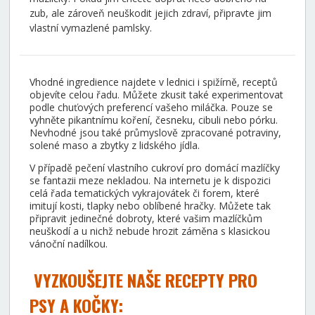
zub, ale zároveň neuškodit jejich zdraví, připravte jim
vlastní vymazlené pamlsky.
Vhodné ingredience najdete v lednici i spižírně, receptů
objevíte celou řadu. Můžete zkusit také experimentovat
podle chuťových preferencí vašeho miláčka. Pouze se
vyhněte pikantnímu koření, česneku, cibuli nebo pórku.
Nevhodné jsou také průmyslově zpracované potraviny,
solené maso a zbytky z lidského jídla.
V případě pečení vlastního cukroví pro domácí mazlíčky
se fantazii meze nekladou. Na internetu je k dispozici
celá řada tematických vykrajovátek či forem, které
imitují kosti, tlapky nebo oblíbené hračky. Můžete tak
připravit jedinečné dobroty, které vašim mazlíčkům
neuškodí a u nichž nebude hrozit záměna s klasickou
vánoční nadílkou.
VYZKOUŠEJTE NAŠE RECEPTY PRO
PSY A KOČKY: