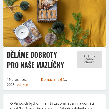
DĚLÁME DOBROTY
Zpět na
přehled
PRO NAŠE MAZLÍČKY
článků
19 prosince.,
Domácí mazlíčci
Tipy a rady
2023
redakce
O Vánocích bychom neměli zapomínat ani na domácí
mazlíčky. Pokud jim chcete dopřát něco dobrého na