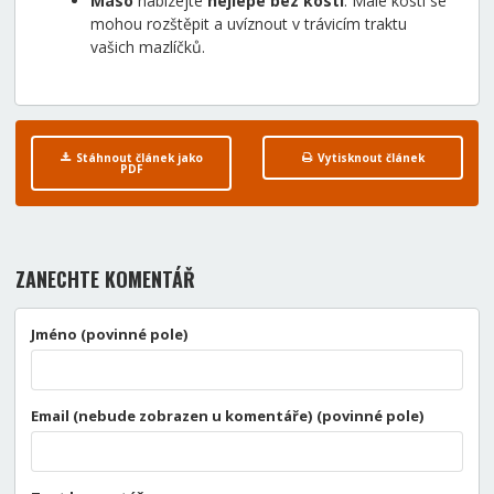
Maso
nabízejte
nejlépe bez kostí
. Malé kosti se
mohou rozštěpit a uvíznout v trávicím traktu
vašich mazlíčků.
Stáhnout článek jako
Vytisknout článek
PDF
ZANECHTE KOMENTÁŘ
Jméno (povinné pole)
Email (nebude zobrazen u komentáře) (povinné pole)