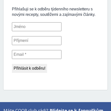
Máte COOP club rádi?
Přidejte se k fanouškům