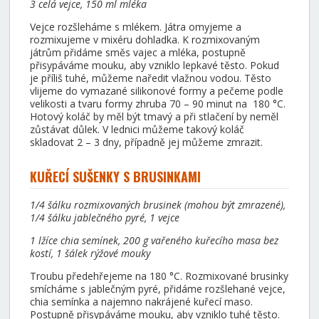
3 celá vejce, 150 ml mléka
Vejce rozšleháme s mlékem. Játra omyjeme a
rozmixujeme v mixéru dohladka. K rozmixovaným
játrům přidáme směs vajec a mléka, postupně
přisypáváme mouku, aby vzniklo lepkavé těsto. Pokud
je příliš tuhé, můžeme naředit vlažnou vodou. Těsto
vlijeme do vymazané silikonové formy a pečeme podle
velikosti a tvaru formy zhruba 70 – 90 minut na 180 °C.
Hotový koláč by měl být tmavý a při stlačení by neměl
zůstávat důlek. V lednici můžeme takový koláč
skladovat 2 – 3 dny, případně jej můžeme zmrazit.
KUŘECÍ SUŠENKY S BRUSINKAMI
1/4 šálku rozmixovaných brusinek (mohou být zmrazené),
1/4 šálku jablečného pyré, 1 vejce
1 lžíce chia semínek, 200 g vařeného kuřecího masa bez
kostí, 1 šálek rýžové mouky
Troubu předehřejeme na 180 °C. Rozmixované brusinky
smícháme s jablečným pyré, přidáme rozšlehané vejce,
chia semínka a najemno nakrájené kuřecí maso.
Postupně přisypáváme mouku, aby vzniklo tuhé těsto.