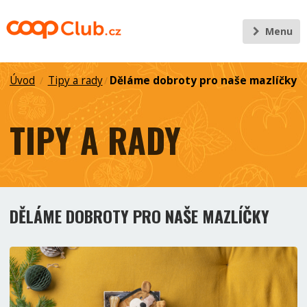
Menu
Úvod
Tipy a rady
Děláme dobroty pro naše mazlíčky
/
/
TIPY A RADY
DĚLÁME DOBROTY PRO NAŠE MAZLÍČKY