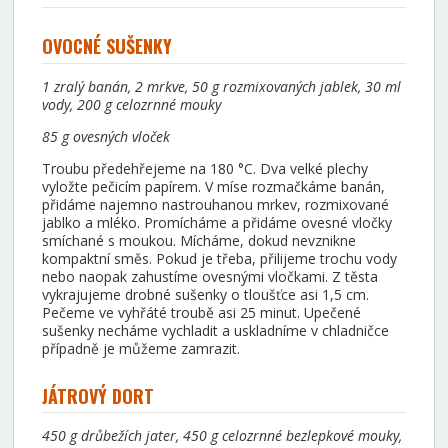
OVOCNÉ SUŠENKY
1 zralý banán, 2 mrkve, 50 g rozmixovaných jablek, 30 ml
vody, 200 g celozrnné mouky
85 g ovesných vloček
Troubu předehřejeme na 180 °C. Dva velké plechy
vyložte pečicím papírem. V míse rozmačkáme banán,
přidáme najemno nastrouhanou mrkev, rozmixované
jablko a mléko. Promícháme a přidáme ovesné vločky
smíchané s moukou. Mícháme, dokud nevznikne
kompaktní směs. Pokud je třeba, přilijeme trochu vody
nebo naopak zahustíme ovesnými vločkami. Z těsta
vykrajujeme drobné sušenky o tloušťce asi 1,5 cm.
Pečeme ve vyhřáté troubě asi 25 minut. Upečené
sušenky necháme vychladit a uskladníme v chladničce
případně je můžeme zamrazit.
JÁTROVÝ DORT
450 g drůbežích jater, 450 g celozrnné bezlepkové mouky,