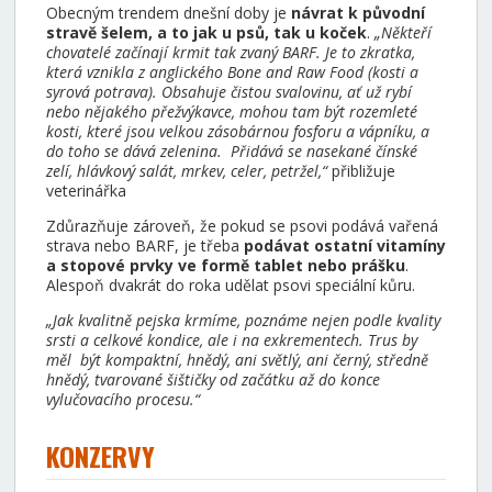
Obecným trendem dnešní doby je
návrat k původní
stravě šelem, a to jak u psů, tak u koček
.
„Někteří
chovatelé začínají krmit tak zvaný BARF. Je to zkratka,
která vznikla z anglického Bone and Raw Food (kosti a
syrová potrava). Obsahuje čistou svalovinu, ať už rybí
nebo nějakého přežvýkavce, mohou tam být rozemleté
kosti, které jsou velkou zásobárnou fosforu a vápníku, a
do toho se dává zelenina. Přidává se nasekané čínské
zelí, hlávkový salát, mrkev, celer, petržel,“
přibližuje
veterinářka
Zdůrazňuje zároveň, že pokud se psovi podává vařená
strava nebo BARF, je třeba
podávat ostatní vitamíny
a stopové prvky ve formě tablet nebo prášku
.
Alespoň dvakrát do roka udělat psovi speciální kůru.
„Jak kvalitně pejska krmíme, poznáme nejen podle kvality
srsti a celkové kondice, ale i na exkrementech. Trus by
měl být kompaktní, hnědý, ani světlý, ani černý, středně
hnědý, tvarované šištičky od začátku až do konce
vylučovacího procesu.“
KONZERVY