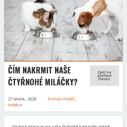
ČÍM NAKRMIT NAŠE
Zpět na
přehled
ČTYŘNOHÉ MILÁČKY?
článků
27 února., 2026
Domácí mazlíčci
Tipy a rady
redakce
Správná strava je pro vaše čtyřnohé kamarády stejně