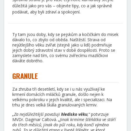
důležitá jako pro vás – objevte tipy, co a jak správně
podávat, aby byli zdraví a spokojení.
Ty tam jsou doby, kdy se pejskům a kočičkám do misek
dávalo to, co zbylo od oběda. Naštěstí. Strava od
nejútlejšího věku zvířat (stejně jako u lidí) podmiňuje
jejich dobrý zdravotní stav v době dospělosti. Proto se
zamyslete nad tím, co svému zvířecímu mazlíčkovi
dáváte dobrého.
GRANULE
Za zhruba tři desetiletí, kdy se i u nás využívají ke
krmení domácích miláčků granule, došlo nejen k
velkému pokroku v jejich kvalitě, ale i specializaci. Na
trhu je dnes velká škála granulovaných krmiv.
„Za nejdůležitější považuji
hledisko věku
,“
potvrzuje
MVDr. Dagmar Caltová.
„Jinak krmíme šťěňátka ve stáří
do třech měsíců, jinak do půl roku, kdy končí výměna
zubů. To je důležitá etapa v životě šťěněte, ve které