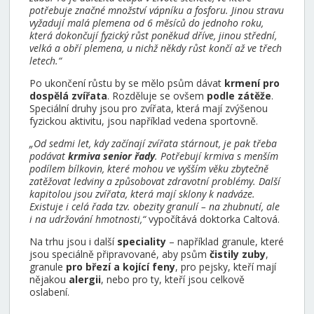
potřebuje značné množství vápníku a fosforu. Jinou stravu
vyžadují malá plemena od 6 měsíců do jednoho roku,
která dokončují fyzický růst poněkud dříve, jinou střední,
velká a obří plemena, u nichž někdy růst končí až ve třech
letech.“
Po ukončení růstu by se mělo psům dávat
krmení pro
dospělá zvířata
. Rozděluje se ovšem
podle zátěže
.
Speciální druhy jsou pro zvířata, která mají zvýšenou
fyzickou aktivitu, jsou například vedena sportovně.
„Od sedmi let, kdy začínají zvířata stárnout, je pak třeba
podávat
krmiva senior řady
. Potřebují krmiva s menším
podílem bílkovin, které mohou ve vyšším věku zbytečně
zatěžovat ledviny a způsobovat zdravotní problémy. Další
kapitolou jsou zvířata, která mají sklony k nadváze.
Existuje i celá řada tzv. obezity granulí – na zhubnutí, ale
i na udržování hmotnosti,“
vypočítává doktorka Caltová.
Na trhu jsou i další
speciality
– například granule, které
jsou speciálně připravované, aby psům
čistily zuby
,
granule
pro březí a kojící feny
, pro pejsky, kteří mají
nějakou
alergii
, nebo pro ty, kteří jsou celkově
oslabení.