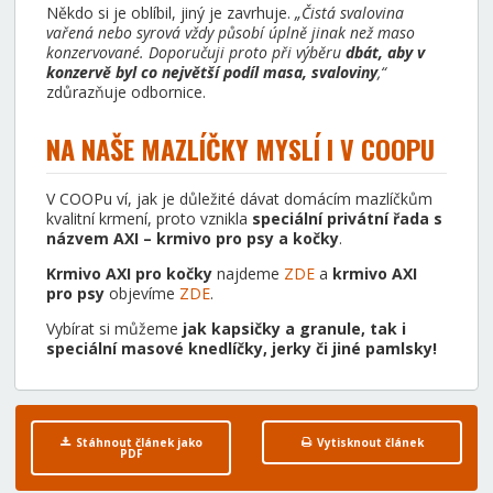
Někdo si je oblíbil, jiný je zavrhuje.
„Čistá svalovina
vařená nebo syrová vždy působí úplně jinak než maso
konzervované. Doporučuji proto při výběru
dbát, aby v
konzervě byl co největší podíl masa, svaloviny
,“
zdůrazňuje odbornice.
NA NAŠE MAZLÍČKY MYSLÍ I V COOPU
V COOPu ví, jak je důležité dávat domácím mazlíčkům
kvalitní krmení, proto vznikla
speciální privátní řada s
názvem AXI – krmivo pro psy a kočky
.
Krmivo AXI pro kočky
najdeme
ZDE
a
krmivo AXI
pro psy
objevíme
ZDE
.
Vybírat si můžeme
jak kapsičky a granule, tak i
speciální masové knedlíčky, jerky či jiné pamlsky!
Stáhnout článek jako
Vytisknout článek
PDF