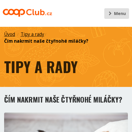
Menu
Úvod
Tipy a rady
/
/
Čím nakrmit naše čtyřnohé miláčky?
TIPY A RADY
ČÍM NAKRMIT NAŠE ČTYŘNOHÉ MILÁČKY?