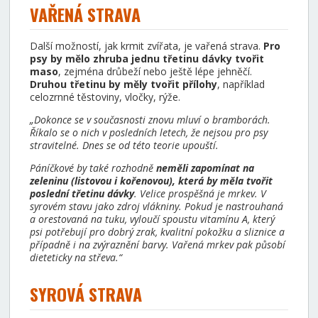
VAŘENÁ STRAVA
Další možností, jak krmit zvířata, je vařená strava.
Pro
psy by mělo zhruba jednu třetinu dávky tvořit
maso
, zejména drůbeží nebo ještě lépe jehněčí.
Druhou třetinu by měly tvořit přílohy
, například
celozrnné těstoviny, vločky, rýže.
„Dokonce se v současnosti znovu mluví o bramborách.
Říkalo se o nich v posledních letech, že nejsou pro psy
stravitelné. Dnes se od této teorie upouští.
Páníčkové by také rozhodně
neměli zapomínat na
zeleninu (listovou i kořenovou), která by měla tvořit
poslední třetinu dávky
. Velice prospěšná je mrkev. V
syrovém stavu jako zdroj vlákniny. Pokud je nastrouhaná
a orestovaná na tuku, vyloučí spoustu vitamínu A, který
psi potřebují pro dobrý zrak, kvalitní pokožku a sliznice a
případně i na zvýraznění barvy. Vařená mrkev pak působí
dieteticky na střeva.“
SYROVÁ STRAVA