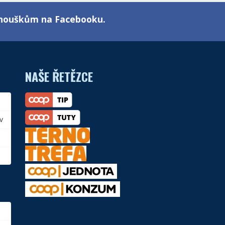
fanouškům na Facebooku.
NAŠE ŘETĚZCE
v