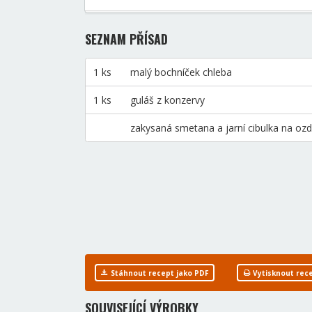
SEZNAM PŘÍSAD
1 ks
malý bochníček chleba
1 ks
guláš z konzervy
zakysaná smetana a jarní cibulka na oz
Stáhnout recept jako PDF
Vytisknout rec
SOUVISEJÍCÍ VÝROBKY