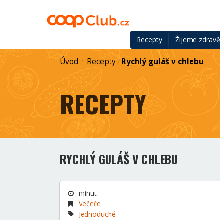
Recepty
Žijeme zdrav
Úvod
Recepty
Rychlý guláš v chlebu
/
/
RECEPTY
RYCHLÝ GULÁŠ V CHLEBU
minut
Večeře
Jednoduché