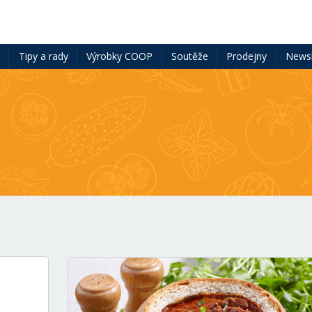
ě
Tipy a rady
Výrobky COOP
Soutěže
Prodejny
Newsl