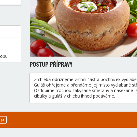
dobu
POSTUP PŘÍPRAVY
Z chleba odřízneme vrchní část a bochníček vydlab
Guláš ohřejeme a přendáme jej místo vydlabané stř
Ozdobíme trochou zakysané smetany a nasekané ja
cibulky a guláš v chlebu ihned podáváme.
ept