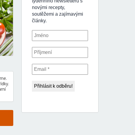
eme.
ídky.
rní