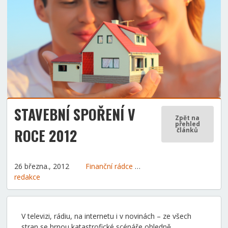
STAVEBNÍ SPOŘENÍ V
Zpět na
přehled
ROCE 2012
článků
26 března., 2012
Finanční rádce
Tipy a rady
redakce
V televizi, rádiu, na internetu i v novinách – ze všech
stran se hrnou katastrofické scénáře ohledně