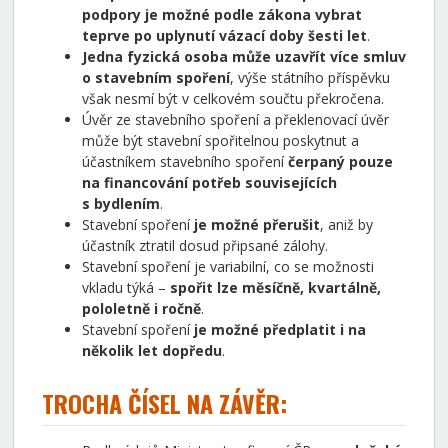
podpory je možné podle zákona vybrat
teprve po uplynutí vázací doby šesti let
.
Jedna fyzická osoba může uzavřít více smluv
o stavebním spoření
, výše státního příspěvku
však nesmí být v celkovém součtu překročena.
Úvěr ze stavebního spoření a překlenovací úvěr
může být stavební spořitelnou poskytnut a
účastníkem stavebního spoření
čerpaný pouze
na financování potřeb souvisejících
s bydlením
.
Stavební spoření
je možné přerušit
, aniž by
účastník ztratil dosud připsané zálohy.
Stavební spoření je variabilní, co se možnosti
vkladu týká –
spořit lze měsíčně, kvartálně,
pololetně i ročně
.
Stavební spoření
je možné předplatit i na
několik let dopředu
.
TROCHA ČÍSEL NA ZÁVĚR: