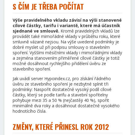
S ČÍM JE TŘEBA POČÍTAT
Výše pravidelného vkladu závisí na výši stanovené
cílové částky, tarifu i variantě, které má účastník
sjednané ve smlouvě.
Kromě pravidelných vkladů lze
provádět také mimořádné vklady v průběhu roku, které
smluvně vázané nejsou. Na výše uvedené podmínky je
dobré myslet už při podpisu smlouvy o stavebním
spoření. Vyššími měsíčními vklady i mimořádnými vklady
a zejména stanovením přiměřené cílové částky je totiž
možné dosáhnout rychlejšího přidělení úvěru ze
stavebního spoření.
Jak uvádí server Hypoindex.cz, pro získání řádného
úvěru ze stavebního spoření je nezbytné splnit tři
podmínky: Naspořit dostatečně vysoký podíl cílové
částky, který se podle tarifu a stavební spořitelny
pohybuje mezi 35 a 50 % (nejčastěji 40 %), spořit
minimálně dva roky a dosáhnout dostatečně vysokého
hodnotícího čísla.
ZMĚNY, KTERÉ PŘINESL ROK 2012