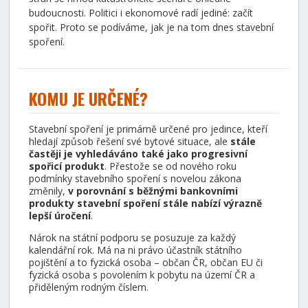
budoucnosti. Politici i ekonomové radí jediné: začít
spořit. Proto se podíváme, jak je na tom dnes stavební
spoření.
KOMU JE URČENÉ?
Stavební spoření je primárně určené pro jedince, kteří
hledají způsob řešení své bytové situace, ale
stále
častěji je vyhledáváno také jako progresivní
spořicí produkt
. Přestože se od nového roku
podmínky stavebního spoření s novelou zákona
změnily,
v porovnání s běžnými bankovními
produkty stavební spoření stále nabízí výrazně
lepší úročení
.
Nárok na státní podporu se posuzuje za každý
kalendářní rok. Má na ni právo účastník státního
pojištění a to fyzická osoba – občan ČR, občan EU či
fyzická osoba s povolením k pobytu na území ČR a
přiděleným rodným číslem.