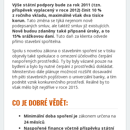
Výše státní podpory bude za rok 2011 (tzn.
příspěvek vyplacený v roce 2012) činit 10 %
z ročního vkladu, maximálně však dva tisíce
korun.
Tato změna se týká nejenom nově
podepsaných smluv, ale taktéž smluv již existujících.
Nově budou zdaněny také připsané úroky, a to
15% srážkovou daní.
Tuto daň za klienta odvede
přímo stavební spořitelna.
Spolu s novelou zákona o stavebním spoření se v tisku
objevily také spekulace o omezení účelového čerpání
naspořených prostředků. Ty by byly vázané pouze na
bydlení a bylo by nutné čerpání z prostředků dokládat.
Ministerstvo dále plánuje možnost rozšířit dosavadní
trh pěti stavebních pojišťoven o univerzální banky, a tím
podnítit vznik konkurenčního prostředí. Reálné by to
však mělo být nejdříve v roce 2015.
CO JE DOBRÉ VĚDĚT:
Minimální doba spoření je
zákonem určena na
24 měsíců
.
Naspořené finance včetně příspěvku státní