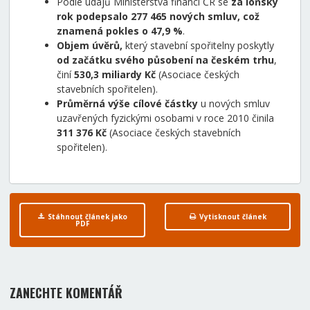
Podle údajů Ministerstva financí ČR se
za loňský
rok podepsalo 277 465 nových smluv, což
znamená pokles o 47,9 %
.
Objem úvěrů,
který stavební spořitelny poskytly
od začátku svého působení na českém trhu
,
činí
530,3 miliardy Kč
(Asociace českých
stavebních spořitelen).
Průměrná výše cílové částky
u nových smluv
uzavřených fyzickými osobami v roce 2010 činila
311 376 Kč
(Asociace českých stavebních
spořitelen).
Stáhnout článek jako
Vytisknout článek
PDF
ZANECHTE KOMENTÁŘ