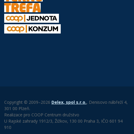
Copyright © 2009–2026
Delex, spol s.r.o.
, Denisovo nábřeží 4,
301 00 Plzeň.
Realizace pro COOP Centrum družstvo
U Rajské zahrady 1912/3, Žižkov, 130 00 Praha 3, IČO 601 94
910