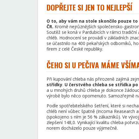
DOPŘEJTE SI JEN TO NEJLEPŠÍ
O to, aby vám na stole skončilo pouze to
ČR.
Kromě nejrůznějších společensko-gastrono
Soutěž se koná v Pardubicích v rámci tradiční
chléb. Hodnocení se provádí v základních znací
se účastnilo na 400 pekařských odborníků, ho
firem z celé České republiky.
ČEHO SI U PEČIVA MÁME VŠÍM
Při kupování chleba nás přirozeně zajímá zej
střídky
.
U čerstvého chleba se střídka po
a u mnohých druhů chleba je dokonce žádoucí.
výrobě bylo něco opomenuto. Samozřejmě na c
Podle spotřebitelského šetření, které si nec
chléb není vůbec špatně (Incoma Reasearch a G
(spokojeno s ním je 56 % zákazníků). Ve vývoj
zlepšení 148,0. Vynikající kvalitu chleba potvr
norem docházelo pouze výjimečně.