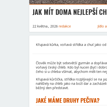
JAK MÍT DOMA NEJLEPŠÍ C
22 května., 2026
redakce
Jídlo 
Křupavá kůrka, voňavá střídka a chuť jako od
Člověk může být sebevětší gurmán a dopřávat 
voňavý český chléb. Kdo byl nucen (byť i dobrov
čeho si u chleba všímat, abychom měli ten nej
Křupavá kůrčička, střídka rozplývající se na j
nahlížely na chléb jako na boží dar a zacházel
běžný den představit.
JAKÉ MÁME DRUHY PEČIVA?