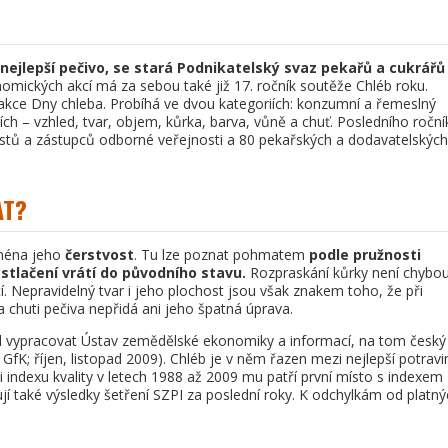
 nejlepší pečivo, se stará Podnikatelský svaz pekařů a cukrářů
mických akcí má za sebou také již 17. ročník soutěže Chléb roku.
 akce Dny chleba. Probíhá ve dvou kategoriích: konzumní a řemeslný
ch – vzhled, tvar, objem, kůrka, barva, vůně a chuť. Posledního roční
stů a zástupců odborné veřejnosti a 80 pekařských a dodavatelských
AT?
ména jeho
čerstvost
. Tu lze poznat pohmatem
podle pružnosti
 stlačení vrátí do původního stavu.
Rozpraskání kůrky není chybou
 Nepravidelný tvar i jeho plochost jsou však znakem toho, že při
huti pečiva nepřidá ani jeho špatná úprava.
hal vypracovat Ústav zemědělské ekonomiky a informací, na tom český
fK; říjen, listopad 2009). Chléb je v něm řazen mezi nejlepší potravi
i indexu kvality v letech 1988 až 2009 mu patří první místo s indexem
zují také výsledky šetření SZPI za poslední roky. K odchylkám od platný