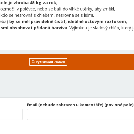
ele je zhruba 45 kg za rok
,
rozmočil v polévce, nebo se balil do vlhké utěrky, aby změkl,
, kdo se nesrovná s chlebem, nesrovná se s lidmi,
leba)
by se měl pravidelně čistit, ideálně octovým roztokem
,
smí obsahovat přidaná barviva
. Výjimkou je sladový chléb, který j
Vytisknout článek
Email (nebude zobrazen u komentáře) (povinné pole)