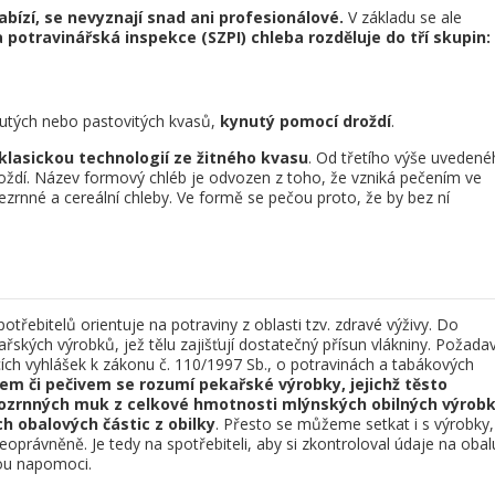
abízí, se nevyznají snad ani profesionálové.
V základu se ale
potravinářská inspekce (SZPI) chleba rozděluje do tří skupin:
utých nebo pastovitých kvasů,
kynutý pomocí droždí
.
klasickou technologií ze žitného kvasu
. Od třetího výše uvedené
 droždí. Název formový chléb je odvozen z toho, že vzniká pečením ve
ezrnné a cereální chleby. Ve formě se pečou proto, že by bez ní
potřebitelů orientuje na potraviny z oblasti tzv. zdravé výživy. Do
ařských výrobků, jež tělu zajišťují dostatečný přísun vlákniny. Požada
ích vyhlášek k zákonu č. 110/1997 Sb., o potravinách a tabákových
m či pečivem se rozumí pekařské výrobky, jejichž těsto
ozrnných muk z celkové hmotnosti mlýnských obilných výrob
h obalových částic z obilky
. Přesto se můžeme setkat i s výrobky,
oprávněně. Je tedy na spotřebiteli, aby si zkontroloval údaje na obal
ou napomoci.