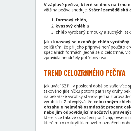
V záplavě pečiva, které se dnes na trhu n
většina pečiva shoduje.
Státní zemědělská a 
formový chléb
,
kvasový chléb
a
chléb
vyrobený z mouky a suchých, tek
Jako
kvasový se označuje chléb vyráběný 
se liší tím, že při jeho přípravě není použito
speciálních formách. Jedná se o celozrnné, víc
zpravidla neudržely potřebný tvar.
TREND CELOZRNNÉHO PEČIVA
Jak uvádí SZPI, v poslední době se stále více s
takového jídelníčku potom patří i ty druhy pek
na pekařské výrobky stanoví jedna z prováděc
výrobcích. Z ní vyplývá, že
celozrnným chlebe
obsahuje nejméně osmdesát procent cel
nebo jim odpovídající množství upravenýc
které sice takové označení používají, ovšem ne
které mu v rozkrytí klamavého označení moh