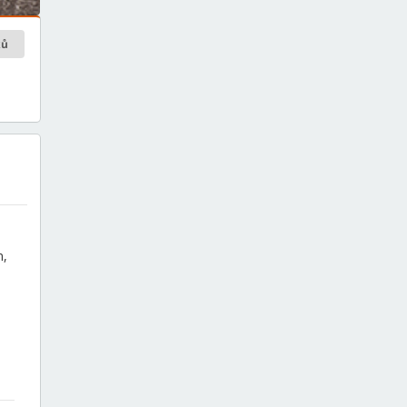
ků
m,