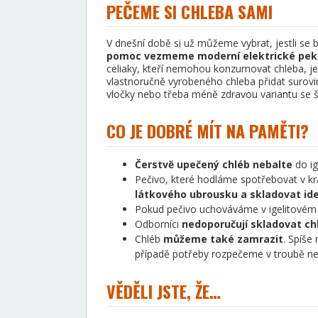
PEČEME SI CHLEBA SAMI
V dnešní době si už můžeme vybrat, jestli se 
pomoc vezmeme moderní elektrické peká
celiaky, kteří nemohou konzumovat chleba, je
vlastnoručně vyrobeného chleba přidat surovi
vločky nebo třeba méně zdravou variantu se š
CO JE DOBRÉ MÍT NA PAMĚTI?
Čerstvě upečený chléb nebalte
do ig
Pečivo, které hodláme spotřebovat v kr
látkového ubrousku a skladovat i
Pokud pečivo uchováváme v igelitovém sá
Odborníci
nedoporučují skladovat chl
Chléb
můžeme také zamrazit
. Spíše
případě potřeby rozpečeme v troubě neb
VĚDĚLI JSTE, ŽE…