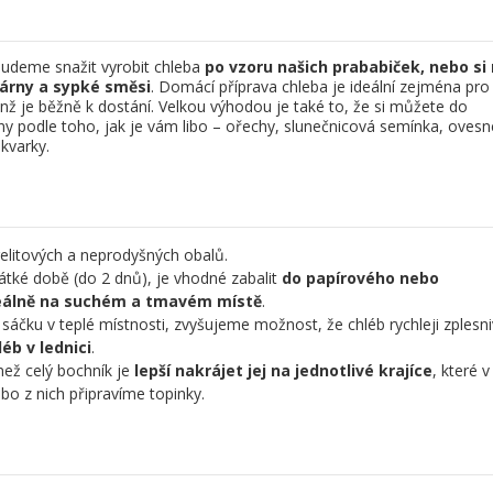
budeme snažit vyrobit chleba
po vzoru našich prababiček, nebo si
rny a sypké směsi
. Domácí příprava chleba je ideální zejména pro
nž je běžně k dostání. Velkou výhodou je také to, že si můžete do
ny podle toho, jak je vám libo – ořechy, slunečnicová semínka, ovesn
kvarky.
elitových a neprodyšných obalů.
átké době (do 2 dnů), je vhodné zabalit
do papírového nebo
deálně na suchém a tmavém místě
.
čku v teplé místnosti, zvyšujeme možnost, že chléb rychleji zplesniv
éb v lednici
.
 než celý bochník je
lepší nakrájet jej na jednotlivé krajíce
, které v
o z nich připravíme topinky.