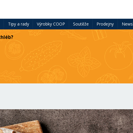
ě
Tipy a rady
Výrobky COOP
Soutěže
Prodejny
Newsl
chléb?