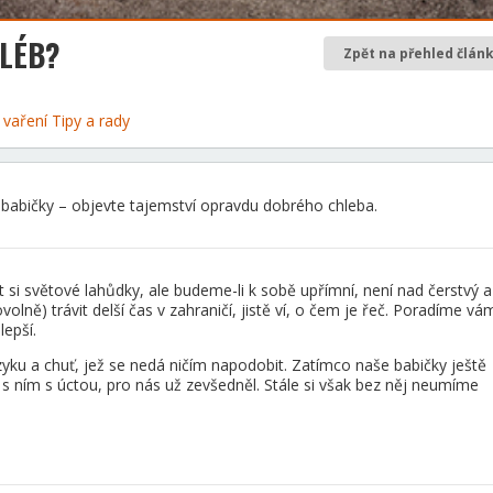
HLÉB?
Zpět na přehled člán
a vaření
Tipy a rady
 babičky – objevte tajemství opravdu dobrého chleba.
si světové lahůdky, ale budeme-li k sobě upřímní, není nad čerstvý a
olně) trávit delší čas v zahraničí, jistě ví, o čem je řeč. Poradíme vá
lepší.
azyku a chuť, jež se nedá ničím napodobit. Zatímco naše babičky ještě
i s ním s úctou, pro nás už zevšedněl. Stále si však bez něj neumíme