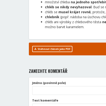
množství chleba
na jednoho spotřebit
chléb se nikdy nevyhazoval
. Buď se 
chléb se
musel krájet rovně
, protože
chlebník
(popř. nádoba na úschovu ch
chléb ani výrobky z chlebového těsta
ne
možno barvit karamelem.
Stáhnout článek jako PDF
ZANECHTE KOMENTÁŘ
Jméno (povinné pole)
Text komentáře