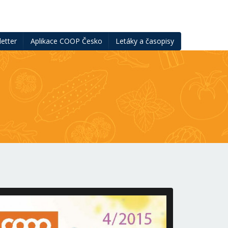
etter
Aplikace COOP Česko
Letáky a časopisy