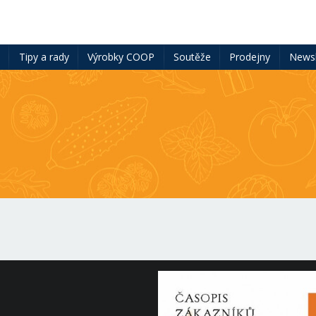
ě
Tipy a rady
Výrobky COOP
Soutěže
Prodejny
Newsl