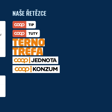
NAŠE ŘETĚZCE
v