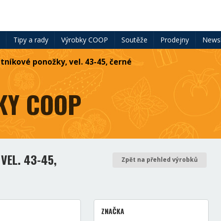
ě
Tipy a rady
Výrobky COOP
Soutěže
Prodejny
Newsl
tníkové ponožky, vel. 43-45, černé
KY COOP
VEL. 43-45,
Zpět na přehled výrobků
ZNAČKA