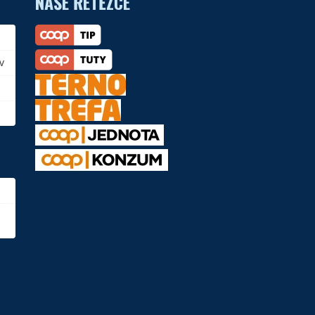
NAŠE ŘETĚZCE
v