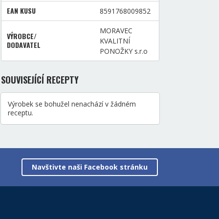
EAN KUSU
8591768009852
MORAVEC
VÝROBCE/
KVALITNÍ
DODAVATEL
PONOŽKY s.r.o
SOUVISEJÍCÍ RECEPTY
Výrobek se bohužel nenachází v žádném
receptu.
Navštivte naši Facebook stránku