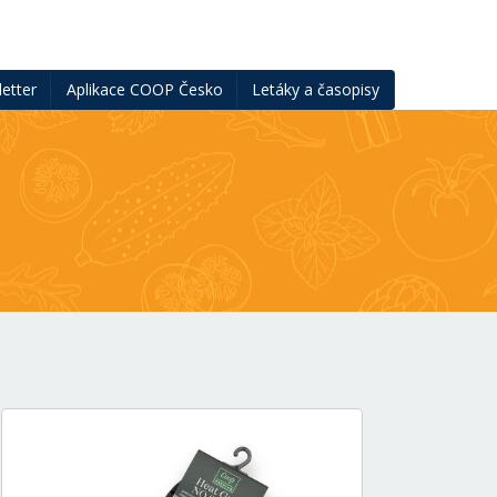
etter
Aplikace COOP Česko
Letáky a časopisy