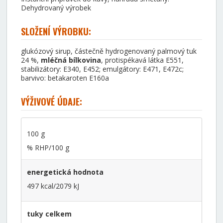
Dehydrovaný výrobek
SLOŽENÍ VÝROBKU:
glukózový sirup, částečně hydrogenovaný palmový tuk
24 %,
mléčná
bílkovina
, protispékavá látka E551,
stabilizátory: E340, E452; emulgátory: E471, E472c;
barvivo: betakaroten E160a
VÝŽIVOVÉ ÚDAJE:
100 g
% RHP/100 g
energetická hodnota
497 kcal/2079 kJ
tuky celkem