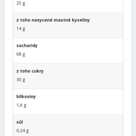
25 g
z toho nasycené mastné kyseliny
14 g
sacharidy
68 g
z toho cukry
30 g
bílkoviny
1,6 g
sůl
0,24 g