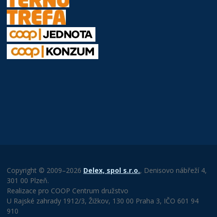
Copyright © 2009–2026
Delex, spol s.r.o.
, Denisovo nábřeží 4,
301 00 Plzeň.
Realizace pro COOP Centrum družstvo
U Rajské zahrady 1912/3, Žižkov, 130 00 Praha 3, IČO 601 94
910