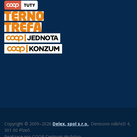
Copyright © 2009–2026
Delex, spol s.r.o.
, Denisovo nábřeží 4,
301 00 Plzeň.
Realizace pro COOP Centrum družstvo