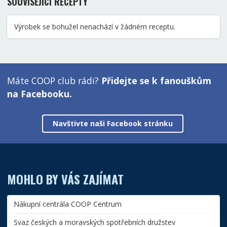
SOUVISEJÍCÍ RECEPTY
Výrobek se bohužel nenachází v žádném receptu.
Máte COOP club rádi?
Přidejte se k fanouškům
na Facebooku.
Navštivte naši Facebook stránku
MOHLO BY VÁS ZAJÍMAT
Nákupní centrála COOP Centrum
Svaz českých a moravských spotřebních družstev