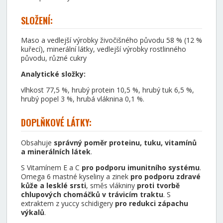
SLOŽENÍ:
Maso a vedlejší výrobky živočišného původu 58 % (12 %
kuřecí), minerální látky, vedlejší výrobky rostlinného
původu, různé cukry
Analytické složky:
vlhkost 77,5 %, hrubý protein 10,5 %, hrubý tuk 6,5 %,
hrubý popel 3 %, hrubá vláknina 0,1 %.
DOPLŇKOVÉ LÁTKY:
Obsahuje
správný poměr proteinu, tuku, vitamínů
a minerálních látek
.
S Vitamínem E a C
pro podporu imunitního systému
.
Omega 6 mastné kyseliny a zinek
pro podporu zdravé
kůže a lesklé srsti
, směs vlákniny
proti tvorbě
chlupových chomáčků v trávicím traktu
. S
extraktem z yuccy schidigery
pro redukci zápachu
výkalů
.