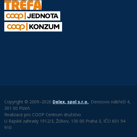
Copyright © 2009–2026
Delex, spol s.r.o.
, Denisovo nábřeží 4,
301 00 Plzeň.
Realizace pro COOP Centrum družstvo
U Rajské zahrady 1912/3, Žižkov, 130 00 Praha 3, IČO 601 94
910