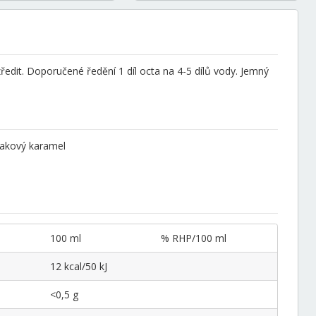
edit. Doporučené ředění 1 díl octa na 4-5 dílů vody. Jemný
iakový karamel
100 ml
% RHP/100 ml
12 kcal/50 kJ
<0,5 g