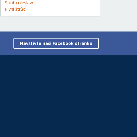
Salát coleslaw
Pivní štrůdl
Navštivte naši Facebook stránku