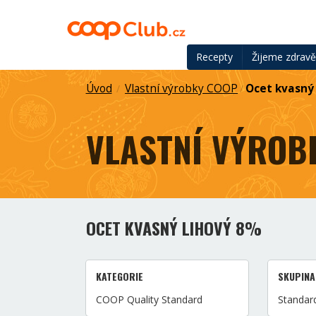
Recepty
Žijeme zdrav
Úvod
Vlastní výrobky COOP
Ocet kvasný
/
/
VLASTNÍ VÝROB
OCET KVASNÝ LIHOVÝ 8%
KATEGORIE
SKUPINA
COOP Quality Standard
Standard