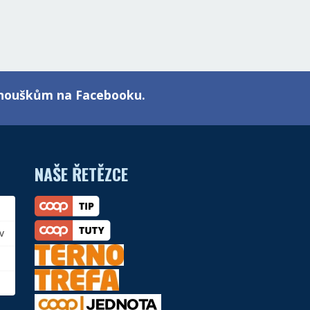
fanouškům na Facebooku.
NAŠE ŘETĚZCE
v