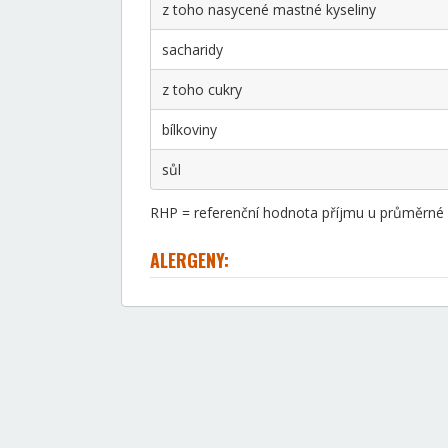
z toho nasycené mastné kyseliny
sacharidy
z toho cukry
bílkoviny
sůl
RHP = referenční hodnota příjmu u průměrné d
ALERGENY: