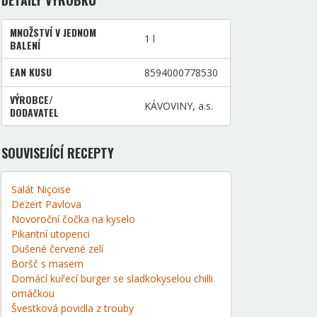
DETAILY VÝROBKU
MNOŽSTVÍ V JEDNOM
1 l
BALENÍ
EAN KUSU
8594000778530
VÝROBCE/
KÁVOVINY, a.s.
DODAVATEL
SOUVISEJÍCÍ RECEPTY
Salát Niçoise
Dezert Pavlova
Novoroční čočka na kyselo
Pikantní utopenci
Dušené červené zelí
Boršč s masem
Domácí kuřecí burger se sladkokyselou chilli
omáčkou
Švestková povidla z trouby