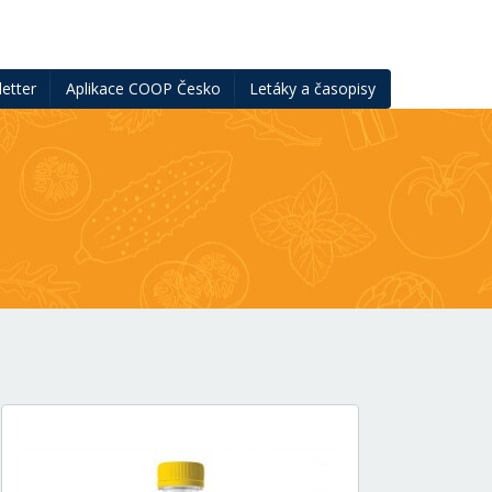
etter
Aplikace COOP Česko
Letáky a časopisy