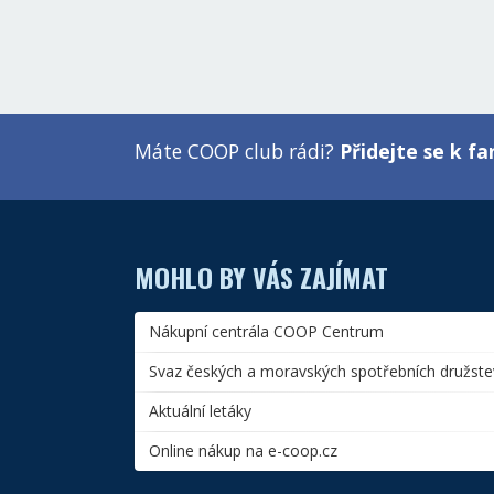
Máte COOP club rádi?
Přidejte se k 
MOHLO BY VÁS ZAJÍMAT
Nákupní centrála COOP Centrum
Svaz českých a moravských spotřebních družste
Aktuální letáky
Online nákup na e-coop.cz