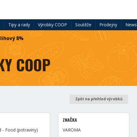
ě
Tipy a rady
Výrobky COOP
Soutěže
Prodejny
Newsl
 lihový 8%
KY COOP
Zpět na přehled výrobků
ZNAČKA
 - Food (potraviny)
VAROMA