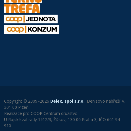
Copyright © 2009–2026
Delex, spol s.r.o.
, Denisovo nábřeží 4,
301 00 Plzeň.
Realizace pro COOP Centrum družstvo
U Rajské zahrady 1912/3, Žižkov, 130 00 Praha 3, IČO 601 94
910