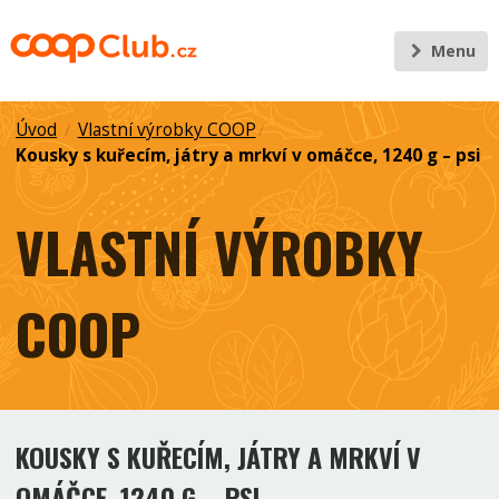
Menu
Úvod
Vlastní výrobky COOP
/
/
Kousky s kuřecím, játry a mrkví v omáčce, 1240 g – psi
VLASTNÍ VÝROBKY
COOP
KOUSKY S KUŘECÍM, JÁTRY A MRKVÍ V
OMÁČCE, 1240 G – PSI