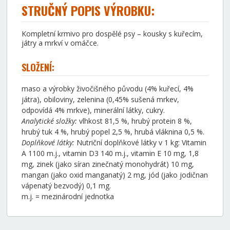
STRUČNÝ POPIS VÝROBKU:
Kompletní krmivo pro dospělé psy – kousky s kuřecím,
játry a mrkví v omáčce.
SLOŽENÍ:
maso a výrobky živočišného původu (4% kuřecí, 4%
játra), obiloviny, zelenina (0,45% sušená mrkev,
odpovídá 4% mrkve), minerální látky, cukry.
Analytické složky:
vlhkost 81,5 %, hrubý protein 8 %,
hrubý tuk 4 %, hrubý popel 2,5 %, hrubá vláknina 0,5 %.
Doplňkové látky:
Nutriční doplňkové látky v 1 kg: Vitamin
A 1100 m.j., vitamin D3 140 m.j., vitamin E 10 mg, 1,8
mg, zinek (jako síran zinečnatý monohydrát) 10 mg,
mangan (jako oxid manganatý) 2 mg, jód (jako jodičnan
vápenatý bezvodý) 0,1 mg.
m.j. = mezinárodní jednotka