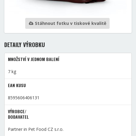
Stáhnout fotku v tiskové kvalitě
DETAILY VÝROBKU
MNOŽSTVÍ V JEDNOM BALENÍ
7 kg
EAN KUSU
8595606406131
VÝROBCE/
DODAVATEL
Partner in Pet Food CZ s.r.o.