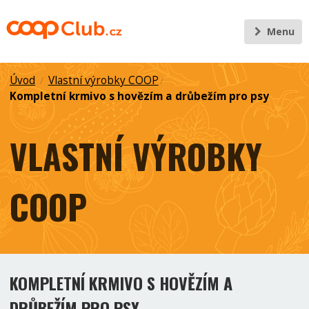
Menu
Úvod
Vlastní výrobky COOP
/
/
Kompletní krmivo s hovězím a drůbežím pro psy
VLASTNÍ VÝROBKY
COOP
KOMPLETNÍ KRMIVO S HOVĚZÍM A
DRŮBEŽÍM PRO PSY