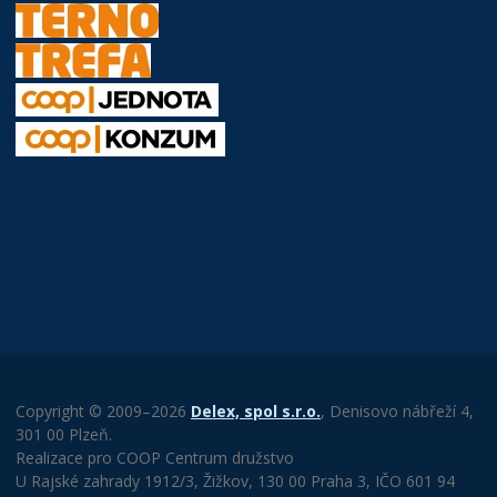
Copyright © 2009–2026
Delex, spol s.r.o.
, Denisovo nábřeží 4,
301 00 Plzeň.
Realizace pro COOP Centrum družstvo
U Rajské zahrady 1912/3, Žižkov, 130 00 Praha 3, IČO 601 94