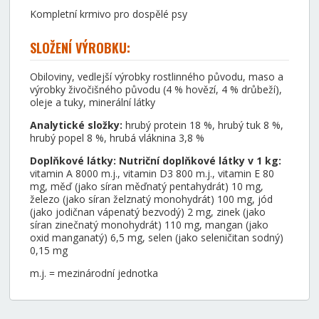
Kompletní krmivo pro dospělé psy
SLOŽENÍ VÝROBKU:
Obiloviny, vedlejší výrobky rostlinného původu, maso a
výrobky živočišného původu (4 % hovězí, 4 % drůbeží),
oleje a tuky, minerální látky
Analytické složky:
hrubý protein 18 %, hrubý tuk 8 %,
hrubý popel 8 %, hrubá vláknina 3,8 %
Doplňkové látky: Nutriční doplňkové látky v 1 kg:
vitamin A 8000 m.j., vitamin D3 800 m.j., vitamin E 80
mg, měď (jako síran měďnatý pentahydrát) 10 mg,
železo (jako síran želznatý monohydrát) 100 mg, jód
(jako jodičnan vápenatý bezvodý) 2 mg, zinek (jako
síran zinečnatý monohydrát) 110 mg, mangan (jako
oxid manganatý) 6,5 mg, selen (jako seleničitan sodný)
0,15 mg
m.j. = mezinárodní jednotka