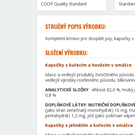
COOP Quality Standard
Standard
STRUČNÝ POPIS VÝROBKU:
Kompletní krmivo pro dospělé psy, kapsičky s
SLOŽENÍ VÝROBKU:
Kapsičky s kuřecím a hovězím v omáčce
Maso a vedlejší produkty živočišného původu (4
vedlejší výrobky rostlinného původu, bílkovinn
ANALYTICKÉ SLOŽKY
:
vlhkost 82,0 %, hrubý 
0,8 %
DOPLŇKOVÉ LÁTKY: NUTRIČNÍ DOPLŇKOVÉ
(jako síran zenečnatý monohydrát) 10 mg, m
pentahydrát) 1,2 mg, jód (jako jodičnan vápe
Kapsičky s jehněčím a kuřecím v omáčce
Maso a vedlejší produkty živočišného původu (4