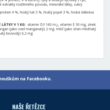
é extrakty rostlinného původu, minerální látky, cukry
protein 9 %, hrubý tuk 5 %, hrubý popel 3 %, hrubá vláknina
LÁTKY V 1 KG:
vitamin D3 160 m.j., vitamin E 30 mg, zinek
angan (jako oxid manganatý) 2 mg, měď (jako síran měďnatý
natý bezvodý) 0,2 mg
fanouškům na Facebooku.
NAŠE ŘETĚZCE