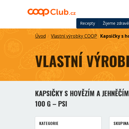
Recepty
Žijeme zdrav
Úvod
Vlastní výrobky COOP
Kapsičky s h
/
/
VLASTNÍ VÝROB
KAPSIČKY S HOVĚZÍM A JEHNĚČÍM
100 G – PSI
KATEGORIE
SKUPINA