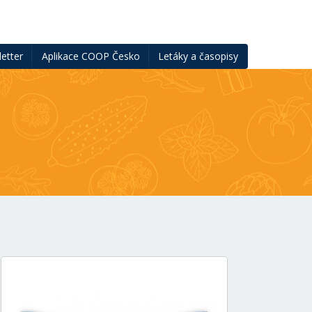
etter
Aplikace COOP Česko
Letáky a časopisy