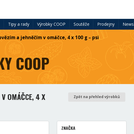
ě
Tipy a rady
Výrobky COOP
Soutěže
Prodejny
Newsl
ovězím a jehněčím v omáčce, 4 x 100 g – psi
KY COOP
 V OMÁČCE, 4 X
Zpět na přehled výrobků
ZNAČKA