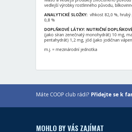
vedlejší výrobky rostlinného původu, bílkovinn
ANALYTICKÉ SLOŽKY:
vlhkost 82,0 %, hrubý 
0,8 %
DOPLŇKOVÉ LÁTKY: NUTRIČNÍ DOPLŇKOVÉ 
(jako síran zenečnatý monohydrát) 10 mg, m
pentahydrát) 1,2 mg, jód (jako jodičnan vápe
m.j. = mezinárodní jednotka
Máte COOP club rádi?
Přidejte se k 
MOHLO BY VÁS ZAJÍMAT