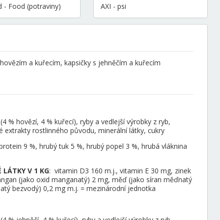
 - Food (potraviny)
AXI - psi
 hovězím a kuřecím, kapsičky s jehněčím a kuřecím
 % hovězí, 4 % kuřecí), ryby a vedlejší výrobky z ryb,
é extrakty rostlinného původu, minerální látky, cukry
protein 9 %, hrubý tuk 5 %, hrubý popel 3 %, hrubá vláknina
 LÁTKY V 1 KG
:
vitamin D3 160 m.j., vitamin E 30 mg, zinek
angan (jako oxid manganatý) 2 mg, měď (jako síran měďnatý
natý bezvodý) 0,2 mg m.j. = mezinárodní jednotka
 % jehněčí, 4 % kuřecí), ryby a vedlejší výrobky z ryb,