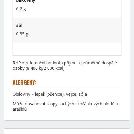
bílkoviny
6,2 g
sůl
0,85 g
RHP = referenční hodnota příjmu u průměrné dospělé
osoby (8 400 kJ/2 000 kcal)
ALERGENY:
Obiloviny – lepek (pšenice), vejce, sója
Může obsahovat stopy suchých skořápkových plodů a
arašídů