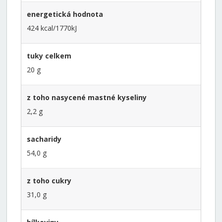
energetická hodnota
424 kcal/1770kJ
tuky celkem
20 g
z toho nasycené mastné kyseliny
2,2 g
sacharidy
54,0 g
z toho cukry
31,0 g