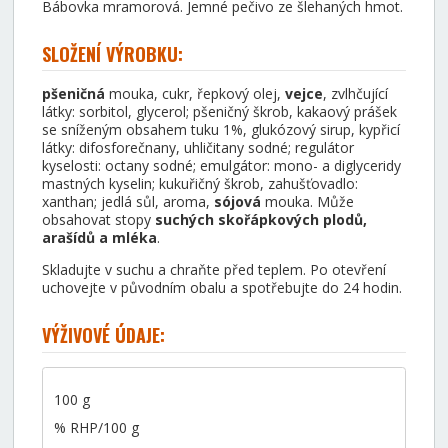
Bábovka mramorová. Jemné pečivo ze šlehaných hmot.
SLOŽENÍ VÝROBKU:
pšeničná
mouka, cukr, řepkový olej,
vejce
, zvlhčující
látky: sorbitol, glycerol; pšeničný škrob, kakaový prášek
se sníženým obsahem tuku 1%, glukózový sirup, kypřicí
látky: difosforečnany, uhličitany sodné; regulátor
kyselosti: octany sodné; emulgátor: mono- a diglyceridy
mastných kyselin; kukuřičný škrob, zahušťovadlo:
xanthan; jedlá sůl, aroma,
sójová
mouka. Může
obsahovat stopy
suchých skořápkových plodů,
arašídů a mléka
.
Skladujte v suchu a chraňte před teplem. Po otevření
uchovejte v původním obalu a spotřebujte do 24 hodin.
VÝŽIVOVÉ ÚDAJE:
100 g
% RHP/100 g