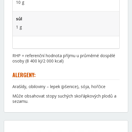
10 g
sůl
1 g
RHP = referenční hodnota příjmu u průměrné dospělé
osoby (8 400 kJ/2 000 kcal)
ALERGENY:
Arašídy, obiloviny – lepek (pšenice), sója, hořčice
Může obsahovat stopy suchých skořápkových plodů a
sezamu.