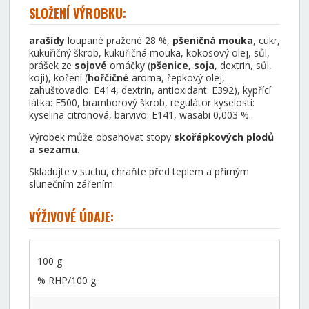
SLOŽENÍ VÝROBKU:
arašídy
loupané pražené 28 %,
pšeničná mouka
, cukr,
kukuřičný škrob, kukuřičná mouka, kokosový olej, sůl,
prášek ze
sojové
omáčky (
pšenice, soja
, dextrin, sůl,
koji), koření (
hořčičné
aroma, řepkový olej,
zahušťovadlo: E414, dextrin, antioxidant: E392), kypřící
látka: E500, bramborový škrob, regulátor kyselosti:
kyselina citronová, barvivo: E141, wasabi 0,003 %.
Výrobek může obsahovat stopy
skořápkových plodů
a sezamu
.
Skladujte v suchu, chraňte před teplem a přímým
slunečním zářením.
VÝŽIVOVÉ ÚDAJE:
100 g
% RHP/100 g