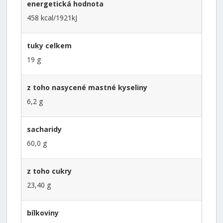
energetická hodnota
458 kcal/1921kJ
tuky celkem
19 g
z toho nasycené mastné kyseliny
6,2 g
sacharidy
60,0 g
z toho cukry
23,40 g
bílkoviny