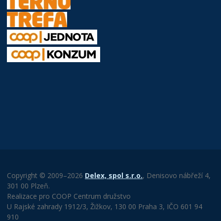
Copyright © 2009–2026
Delex, spol s.r.o.
, Denisovo nábřeží 4,
301 00 Plzeň.
Realizace pro COOP Centrum družstvo
U Rajské zahrady 1912/3, Žižkov, 130 00 Praha 3, IČO 601 94
910