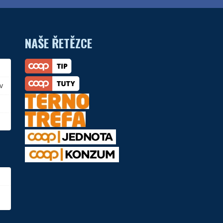
NAŠE ŘETĚZCE
v