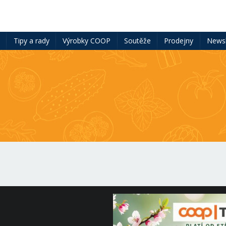
ě
Tipy a rady
Výrobky COOP
Soutěže
Prodejny
Newsl