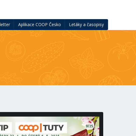
etter
Aplikace COOP Česko
Letáky a časopisy