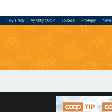
ě
Tipy a rady
Výrobky COOP
Soutěže
Prodejny
Newsl