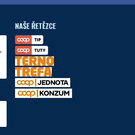
NAŠE ŘETĚZCE
v