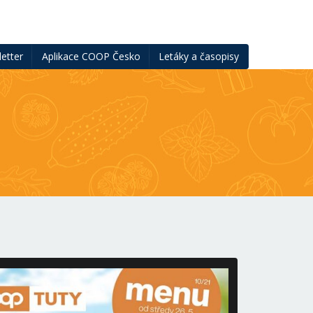
etter
Aplikace COOP Česko
Letáky a časopisy