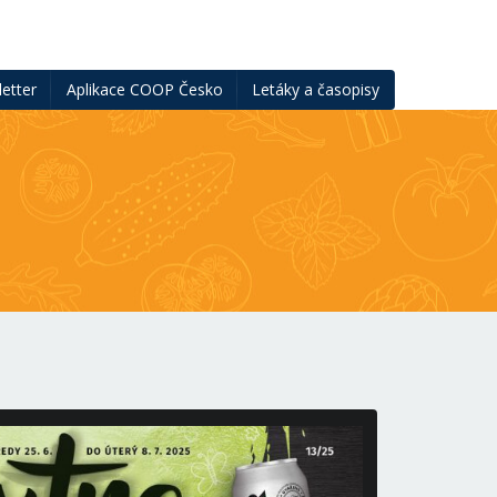
etter
Aplikace COOP Česko
Letáky a časopisy