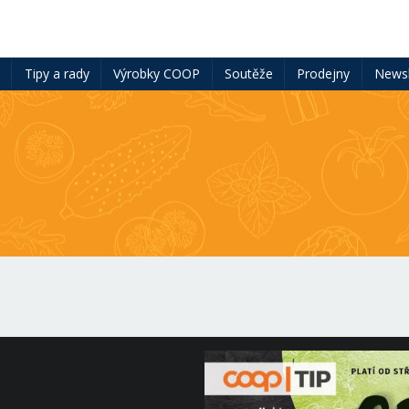
ě
Tipy a rady
Výrobky COOP
Soutěže
Prodejny
Newsl