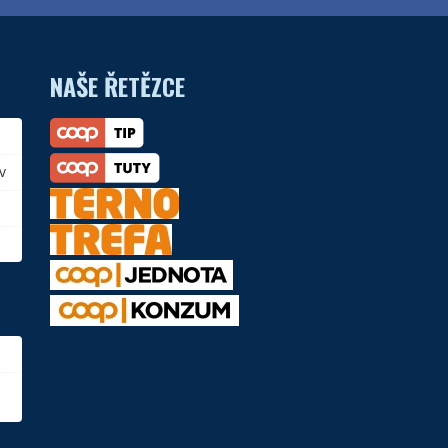
NAŠE ŘETĚZCE
v