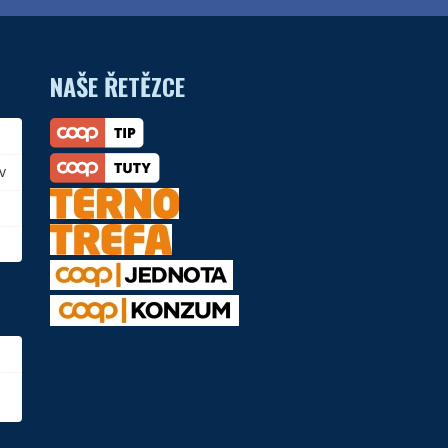
NAŠE ŘETĚZCE
v