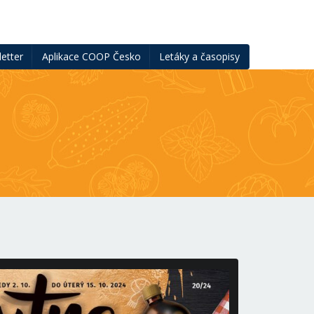
etter
Aplikace COOP Česko
Letáky a časopisy