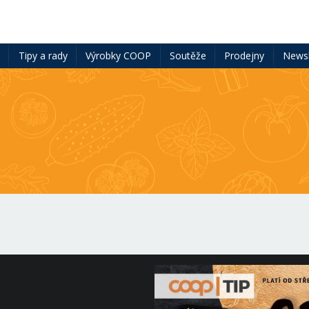
ě
Tipy a rady
Výrobky COOP
Soutěže
Prodejny
Newsl