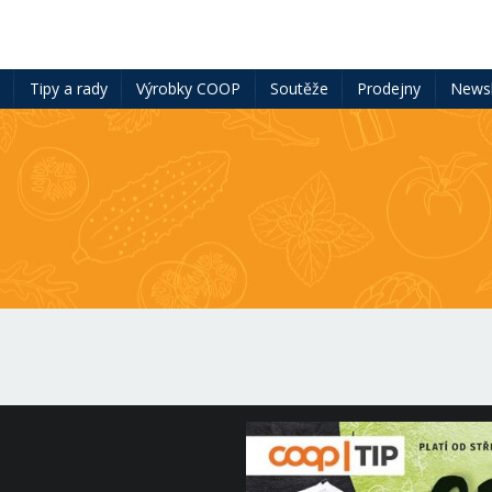
ě
Tipy a rady
Výrobky COOP
Soutěže
Prodejny
Newsl