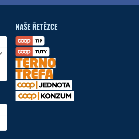
NAŠE ŘETĚZCE
v