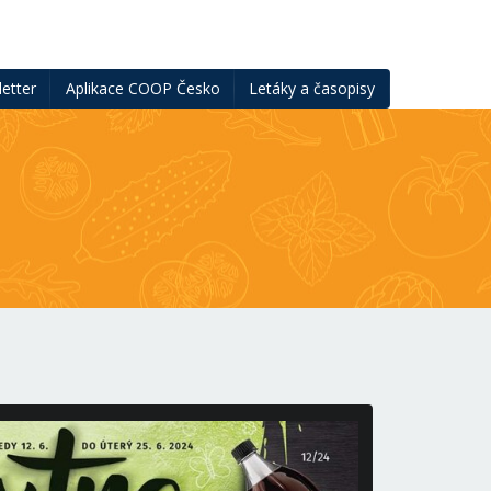
etter
Aplikace COOP Česko
Letáky a časopisy