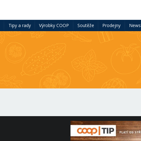
ě
Tipy a rady
Výrobky COOP
Soutěže
Prodejny
Newsl