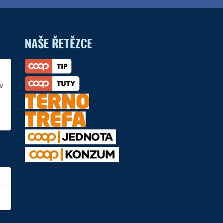
NAŠE ŘETĚZCE
v