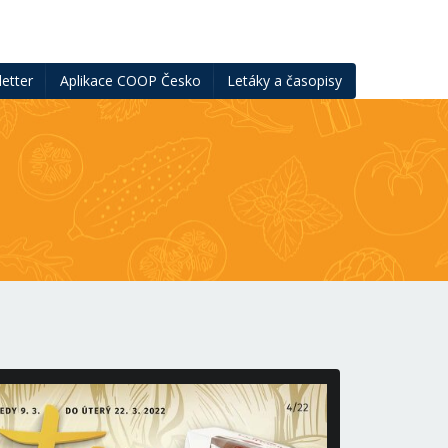
etter
Aplikace COOP Česko
Letáky a časopisy