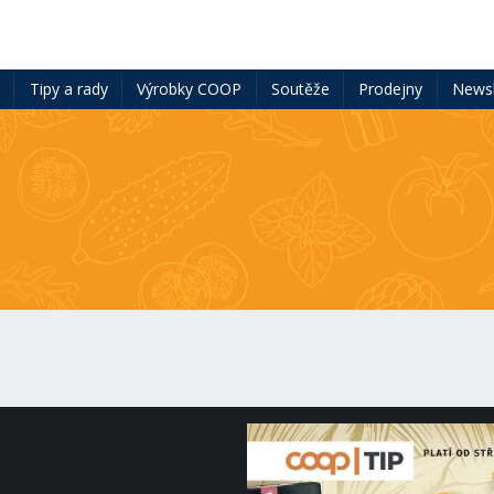
ě
Tipy a rady
Výrobky COOP
Soutěže
Prodejny
Newsl