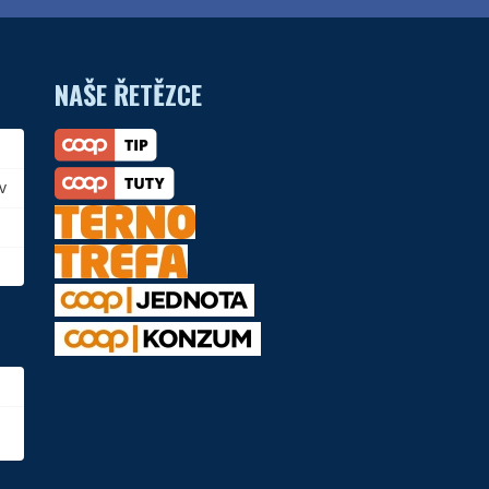
NAŠE ŘETĚZCE
v