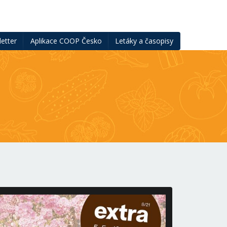
etter
Aplikace COOP Česko
Letáky a časopisy