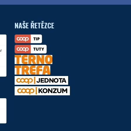
NAŠE ŘETĚZCE
v