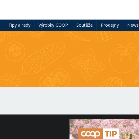
ě
Tipy a rady
Výrobky COOP
Soutěže
Prodejny
Newsl