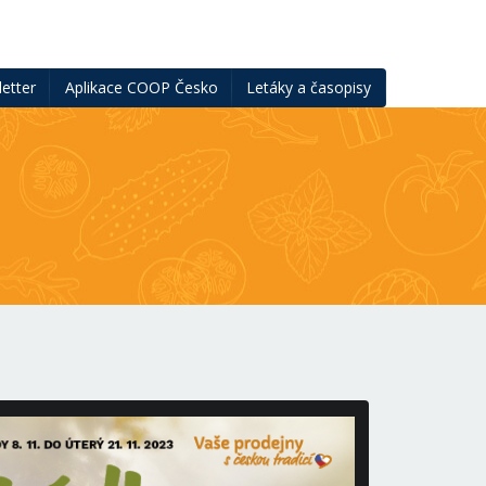
etter
Aplikace COOP Česko
Letáky a časopisy