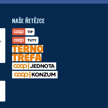
NAŠE ŘETĚZCE
v