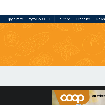
ě
Tipy a rady
Výrobky COOP
Soutěže
Prodejny
Newsl