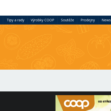
ě
Tipy a rady
Výrobky COOP
Soutěže
Prodejny
Newsl