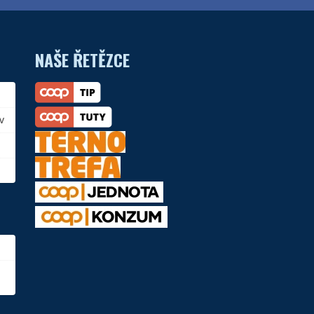
NAŠE ŘETĚZCE
v