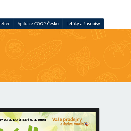
etter
Aplikace COOP Česko
Letáky a časopisy