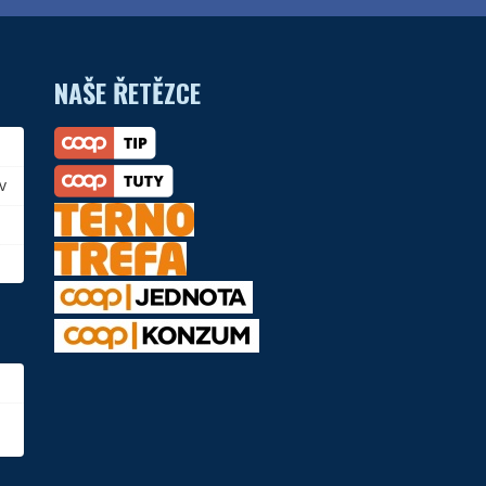
NAŠE ŘETĚZCE
v