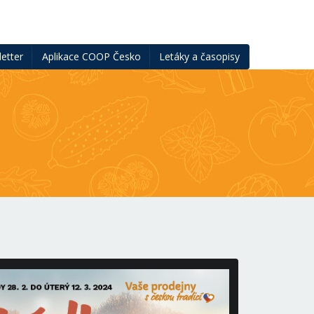
etter
Aplikace COOP Česko
Letáky a časopisy