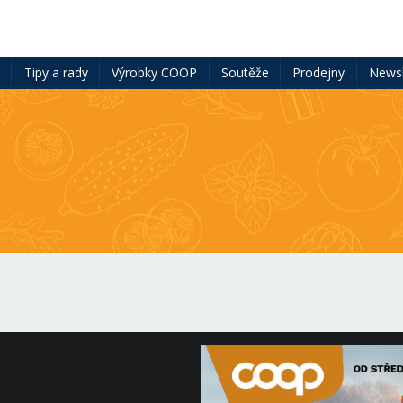
ě
Tipy a rady
Výrobky COOP
Soutěže
Prodejny
Newsl