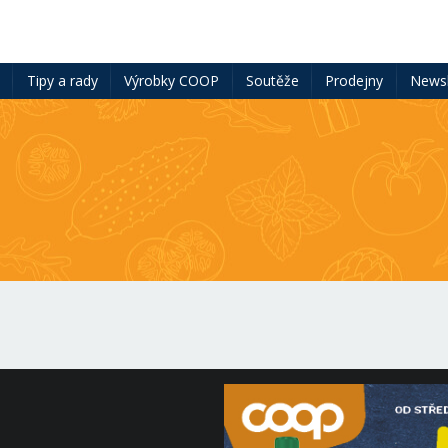
ě
Tipy a rady
Výrobky COOP
Soutěže
Prodejny
Newsl