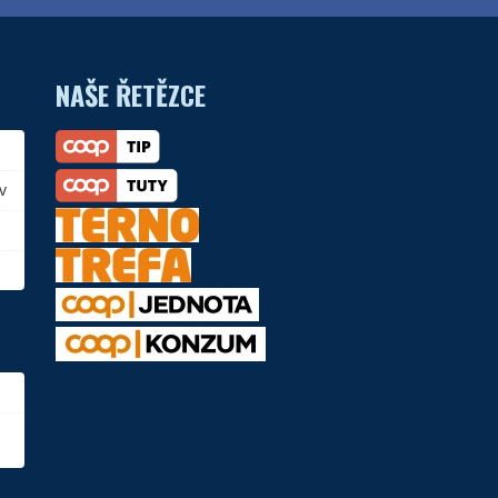
NAŠE ŘETĚZCE
v