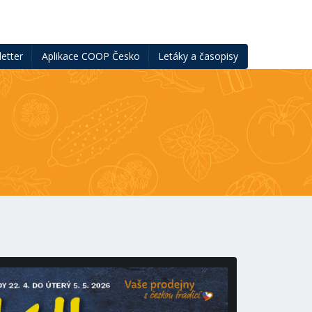
etter
Aplikace COOP Česko
Letáky a časopisy