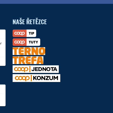
NAŠE ŘETĚZCE
v