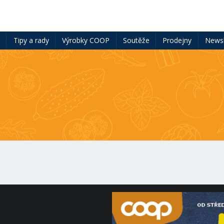
ě
Tipy a rady
Výrobky COOP
Soutěže
Prodejny
Newsl