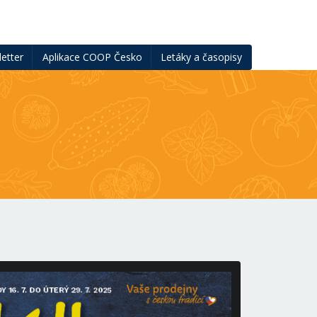
etter
Aplikace COOP Česko
Letáky a časopisy