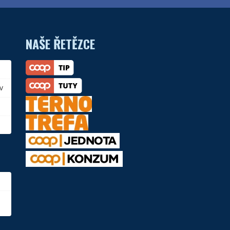
NAŠE ŘETĚZCE
v