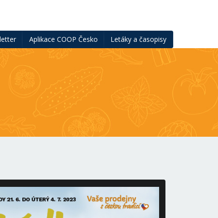
etter
Aplikace COOP Česko
Letáky a časopisy