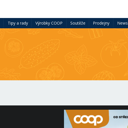
ě
Tipy a rady
Výrobky COOP
Soutěže
Prodejny
Newsl