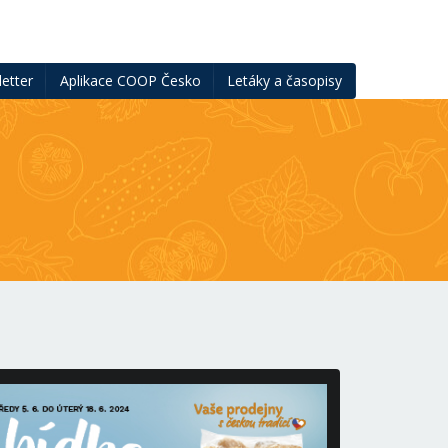
etter
Aplikace COOP Česko
Letáky a časopisy