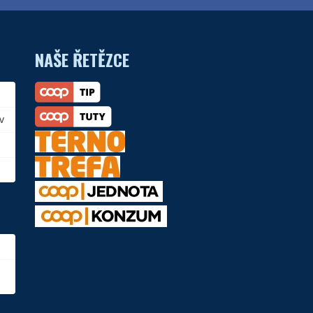
NAŠE ŘETĚZCE
v