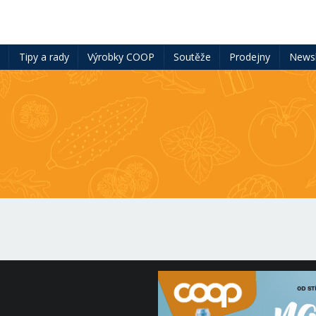
ě
Tipy a rady
Výrobky COOP
Soutěže
Prodejny
Newsl