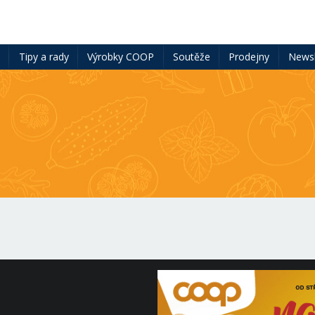
ě
Tipy a rady
Výrobky COOP
Soutěže
Prodejny
Newsl