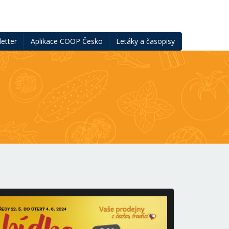
etter
Aplikace COOP Česko
Letáky a časopisy