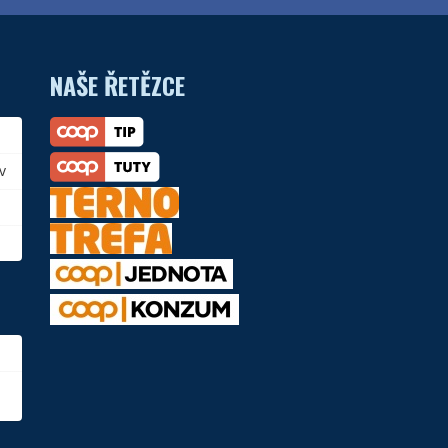
NAŠE ŘETĚZCE
v