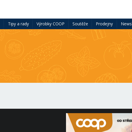
ě
Tipy a rady
Výrobky COOP
Soutěže
Prodejny
Newsl