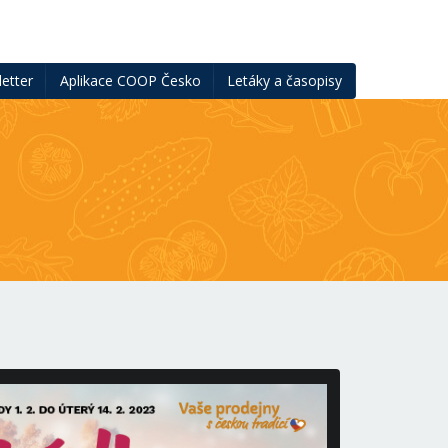
etter
Aplikace COOP Česko
Letáky a časopisy