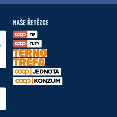
NAŠE ŘETĚZCE
v