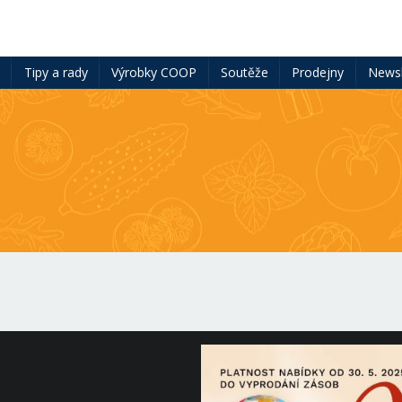
ě
Tipy a rady
Výrobky COOP
Soutěže
Prodejny
Newsl