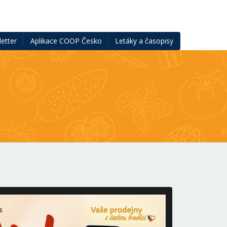
etter
Aplikace COOP Česko
Letáky a časopisy