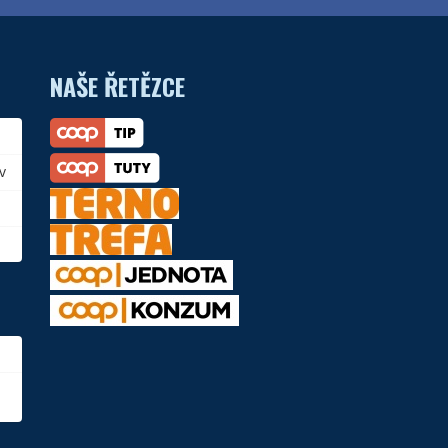
NAŠE ŘETĚZCE
v