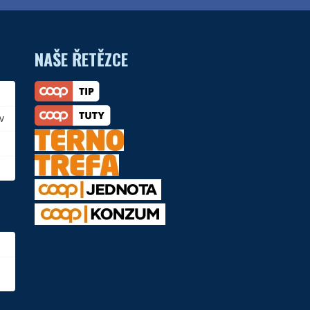
NAŠE ŘETĚZCE
v