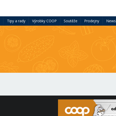
ě
Tipy a rady
Výrobky COOP
Soutěže
Prodejny
Newsl