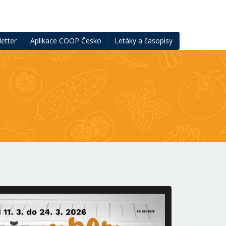
etter
Aplikace COOP Česko
Letáky a časopisy