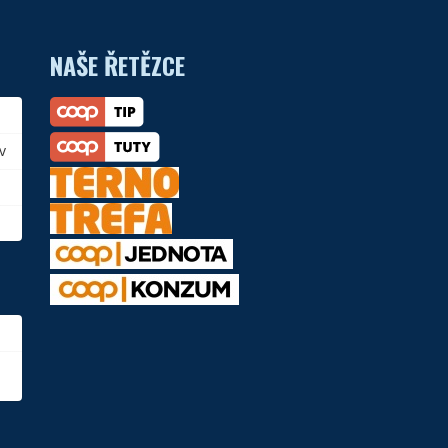
NAŠE ŘETĚZCE
v