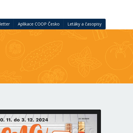
etter
Aplikace COOP Česko
Letáky a časopisy