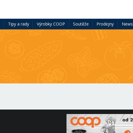
ě
Tipy a rady
Výrobky COOP
Soutěže
Prodejny
Newsl