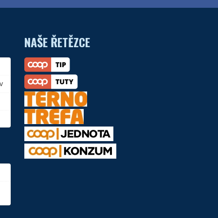
NAŠE ŘETĚZCE
v