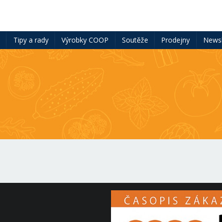
ě
Tipy a rady
Výrobky COOP
Soutěže
Prodejny
Newsl