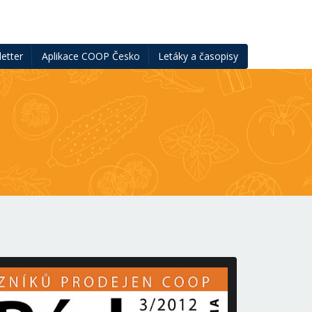
etter
Aplikace COOP Česko
Letáky a časopisy