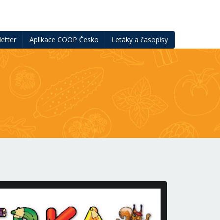
etter
Aplikace COOP Česko
Letáky a časopisy