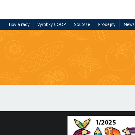
ě
Tipy a rady
Výrobky COOP
Soutěže
Prodejny
Newsl