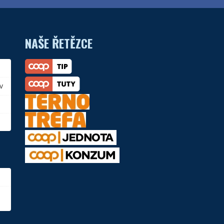
NAŠE ŘETĚZCE
v